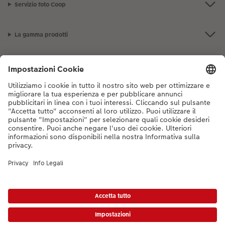
Servizio foto Coop
Accessori
La gamma prodotti
I nostri consigli
Se hai domande sui prodotti o sull'ordine, non esitare a contattarci dal
lunedì alla domenica dalle 9:00 alle 20:00 (esclusi i giorni festivi) al
numero di telefono
044 499 10 38
dal lunedì alla domenica, dalle 9:00 alle
20:00 (festività escluse)
DE
|
FR
|
IT
* I prezzi si intendono IVA inclusa, escl. spese di spedizione come da
listino prezzi.
Il
prodotto mostrato potrebbe avere un prezzo più alto.
|
Termini e condizioni
|
Privacy
|
Info legali