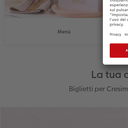
Menù
La tua 
Biglietti per Cresi