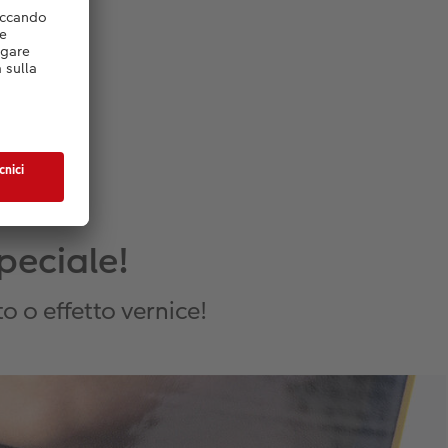
peciale!
o o effetto vernice!