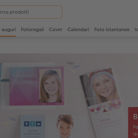
i auguri
Fotoregali
Cover
Calendari
Foto istantanee
I
B
Fa
qu