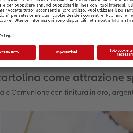
Crea da solo (senza design)
cartolina come attrazione s
ma e Comunione con finitura in oro, argent