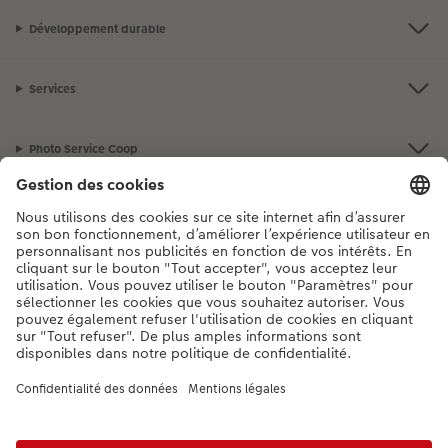
Développement durable
Services
Photo Service Coop
Assortiment
Notre sélection
Si vous avez des questions concernant nos produits ou votre commande,
n'hésitez pas à nous contacter du lundi au dimanche, de 9h00 à 20h00
(hors jours fériés), au numéro de téléphone
044 499 10 37
• 7j/7 • de 9h à
20h
DE
|
FR
|
IT