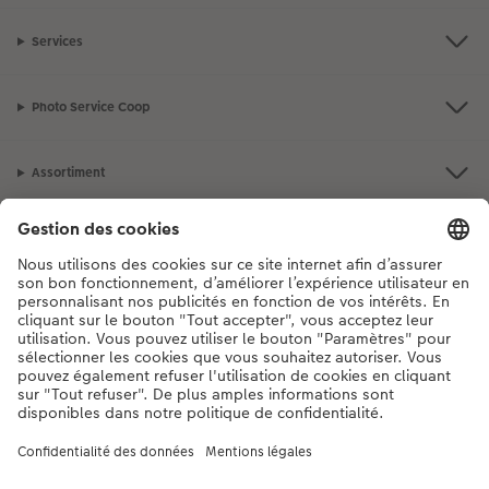
Services
Photo Service Coop
Assortiment
Notre sélection
Si vous avez des questions concernant nos produits ou votre commande,
n'hésitez pas à nous contacter du lundi au dimanche, de 9h00 à 20h00
(hors jours fériés), au numéro de téléphone
044 499 10 37
• 7j/7 • de 9h à
20h
DE
|
FR
|
IT