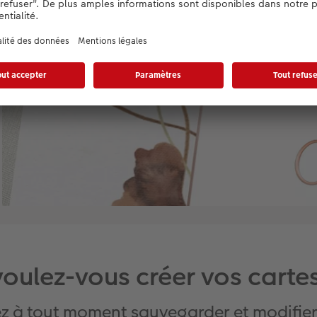
ulez-vous créer vos carte
z à tout moment sauvegarder et modifier 