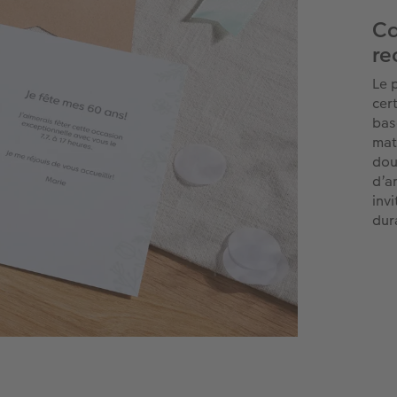
Ca
re
Le 
cer
bas
mat
dou
d’a
inv
dur