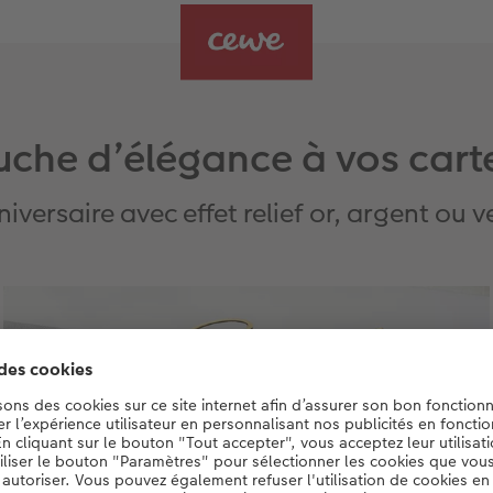
uche d’élégance à vos carte
iversaire avec effet relief or, argent ou ve