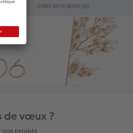
s de vœux ?
vos projets