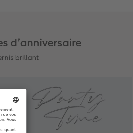
s d’anniversaire
rnis brillant