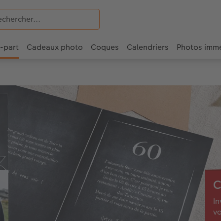
e-part
Cadeaux photo
Coques
Calendriers
Photos imm
C
In
v