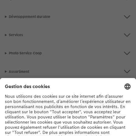
Développement durable
Services
Photo Service Coop
Assortiment
Notre sélection
Si vous avez des questions concernant nos produits ou votre commande,
n'hésitez pas à nous contacter du lundi au dimanche, de 9h00 à 20h00
(hors jours fériés), au numéro de téléphone
044 499 10 37
• 7j/7 • de 9h à
20h
DE
|
FR
|
IT