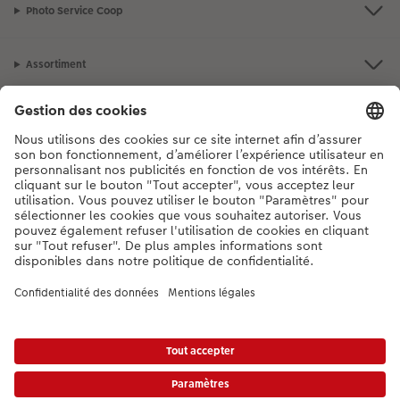
Photo Service Coop
Assortiment
Notre sélection
Si vous avez des questions concernant nos produits ou votre commande,
n'hésitez pas à nous contacter du lundi au dimanche, de 9h00 à 20h00
(hors jours fériés), au numéro de téléphone
044 499 10 37
• 7j/7 • de 9h à
20h
DE
|
FR
|
IT
* Les prix s’entendent TVA comprise, frais de traitement et/ou d’envoi en sus,
conformément aux
tarifs.
Le produit présenté a éventuellement un prix plus élevé.
|
Conditions générales
|
Protection des données
|
Mentions légales