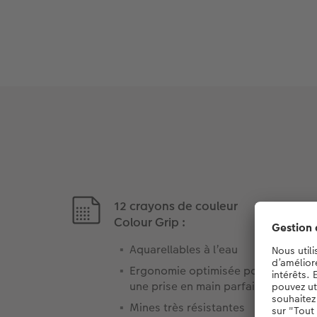
12 crayons de couleur
Colour Grip :
Aquarellables à l’eau
Ergonomie optimisée pour
une prise en main parfaite
Mines très résistantes