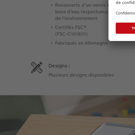
Recouverts d’un vernis à
base d’eau respectueux
de l’environnement
Certifiés FSC®
(FSC-C101851)
Fabriqués en Allemagne
Designs :
Plusieurs designs disponibles