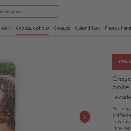
e-part
Cadeaux photo
Coques
Calendriers
Photos imm
Crayo
boîte
Le cade
Personna
préférée
crayons 
l’enviro