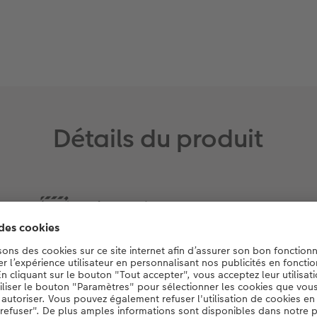
Détails du produit
Boîte en métal imprimable :
Couvercle de la boîte
personnalisé avec votre
photo
Zone d’impression :
18,1 x 10 cm