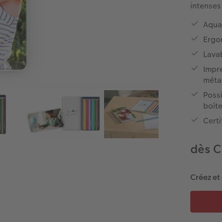
intenses
Aquar
Ergo
Lavab
Impre
méta
Possi
boît
Certi
dès C
Créez et