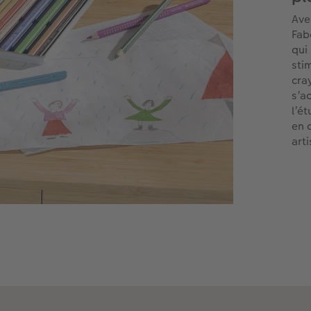
Ave
Fab
qui
stim
cra
s’a
l’é
en 
art