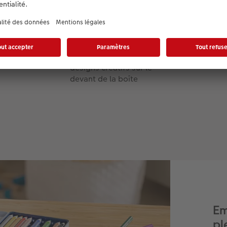
Procédé d’impression
directe
A créer en format portrait
ou paysage
Possibilité d’ajouter des
designs créatifs sur le
devant de la boîte
Em
pl