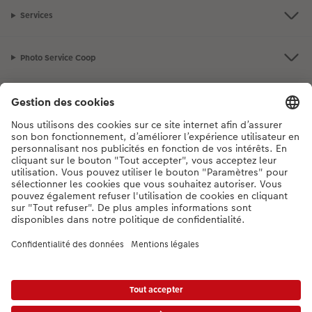
Services
Photo Service Coop
Assortiment
Notre sélection
Si vous avez des questions concernant nos produits ou votre commande,
n'hésitez pas à nous contacter du lundi au dimanche, de 9h00 à 20h00
(hors jours fériés), au numéro de téléphone
044 499 10 37
• 7j/7 • de 9h à
20h
DE
|
FR
|
IT
* Les prix s’entendent TVA comprise, frais de traitement et/ou d’envoi en sus,