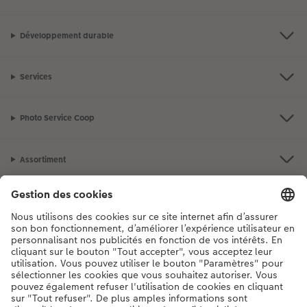
Développement durable
Services
Photo Service Coop
Assortiment
Notre sélection
Si vous avez des questions concernant nos produits ou votre commande,
n'hésitez pas à nous contacter du lundi au dimanche, de 9h00 à 20h00
(hors jours fériés), au numéro de téléphone
044 499 10 37
• 7j/7 • de 9h à
20h
DE
|
FR
|
IT