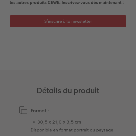
les autres produits CEWE. Inscrivez-vous dès maintenant :
Coffeetable Book «Art Collection»
Multi-déco
Boîte à friandises personnalisée
Accessoires
Conseils décoration murale
Nouveautés
S’inscrire à la newsletter
Accessoires
Détails du produit
Format :
30,5 x 21,0 x 3,5 cm
Disponible en format portrait ou paysage