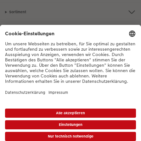
Sortiment
Inspiration
Bei Fragen zu Produkten oder der Bestellung können Sie uns gerne von
Montag bis Samstag von 8:00 – 20:00 Uhr und Sonntag von 10:00 –
20:00 Uhr (gesetzliche Feiertage ausgenommen) unter der
Telefonnummer
044 499 10 36
kontaktieren.
DE
|
FR
|
IT
*Die Preise gelten inkl. MWST zzgl. Versandkosten gem.
Preisliste
Das abgebildete
Produkt hat ggfs. einen höheren Preis.
|
AGB
|
Datenschutz
|
Impressum