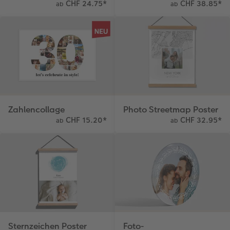
CHF 24.75
*
CHF 38.85
*
ab
ab
Kundengeschichten
Mehrteiler
Foto-Leckerlidose
Coffeetable Book «Art Collection»
Wandgestaltung
Neuheiten
Zubehör
Zubehör
Zahlencollage
Photo Streetmap Poster
CHF 15.20
*
CHF 32.95
*
ab
ab
Sternzeichen Poster
Foto-