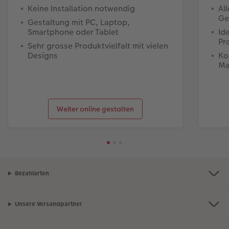
Keine Installation notwendig
Al
Ge
Gestaltung mit PC, Laptop,
Smartphone oder Tablet
Id
Pr
Sehr grosse Produktvielfalt mit vielen
Designs
Ko
Ma
Weiter online gestalten
Bezahlarten
Unsere Versandpartner