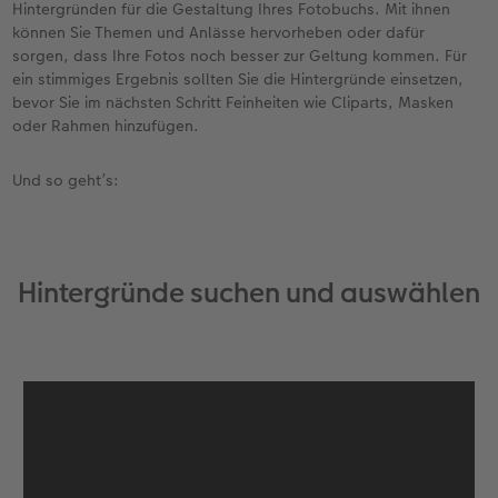
Personalisierter Schuber
Nature Prints
Photo Streetmap Poster
Weitere Anlässe
Spiele
Silikonhüllen
Wandkalender mit Design
Sofortgrusskarten
Zum Geburtstag
Hochzeit
Hintergründen für die Gestaltung Ihres Fotobuchs. Mit ihnen
können Sie Themen und Anlässe hervorheben oder dafür
sorgen, dass Ihre Fotos noch besser zur Geltung kommen. Für
en
Erinnerungstasche
Premium Poster
Fotocollage
Klappkarten
Schule & Büro
Kunststoffhüllen
Wandkalender A4
Sofortfotosets
Muttertagsgeschenke
Jahrbuch
ein stimmiges Ergebnis sollten Sie die Hintergründe einsetzen,
bevor Sie im nächsten Schritt Feinheiten wie Cliparts, Masken
CEWE FOTOBUCH Kids
Fotosets
hexxas
Fotokarten
Haustiere
Lederhüllen
Wandkalender A4 Panorama
Sofortcollagen
Geschenke zum Abschied
Fotowettbewerbe
oder Rahmen hinzufügen.
Einband mit Leder und Leinen
Fotosticker
Acrylglas
Postkarten
Faber-Castell
Holzhülle
Wandkalender A3
Mehrteilige Sofortfotos
Fotogeschenke zum Osterfest
Kundengeschichten
Und so geht’s:
 & App
Erste Schritte
Sofortfotos
Alu Dibond
Einzelkarten im Direktversand
Art Prints
Handykette
Tischkalender Quadratisch
Biometrische Passfotos
für Brautpaare
Bestellwege
Passfotos
Foto auf Holz
Foto-Geschenkbox
Mit Design
Zubehör
Filiale finden
für den JGA
Hintergründe suchen und auswählen
Webinare
Zubehör
Gallery Print
Geschenkidee
Kundenbeispiele
Hartschaum
CEWE Geschenkgutschein
Kundengeschichten
Mehrteiler
Foto-Leckerlidose
Coffeetable Book «Art Collection»
Wandgestaltung
Neuheiten