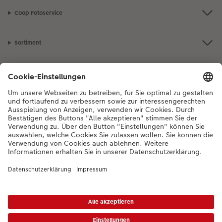
Coop Fotoservice
Sortiment
Inspiration
Bei Fragen zu Produkten oder der Bestellung können Sie uns gerne von
Montag bis Samstag von 8:00 – 20:00 Uhr und Sonntag von 10:00 –
20:00 Uhr (gesetzliche Feiertage ausgenommen) unter der
Telefonnummer
044 499 10 36
kontaktieren.
DE
|
FR
|
IT
*Die Preise gelten inkl. MWST zzgl. Versandkosten gem.
Preisliste
Das abgebildete
Produkt hat ggfs. einen höheren Preis.
|
AGB
|
Datenschutz
|
Impressum