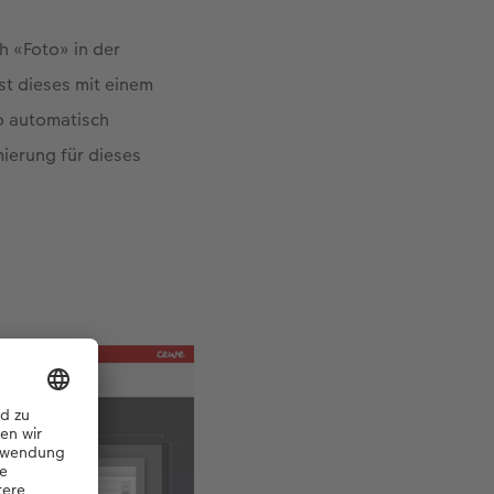
ch «Foto» in der
st dieses mit einem
o automatisch
mierung für dieses