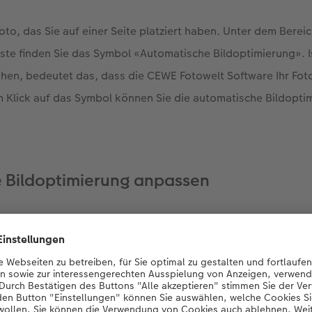
Foto, das Sie auf einer Seite platziert haben. Unter dem Berei
te finden Sie das Symbol «Automatische Bildoptimierung». I
hen, bedeutet das, dass die CEWE Fotowelt Software Ihr Fot
em Klick auf das Symbol können Sie die automatische Bildopti
e Bildoptimierung anpassen