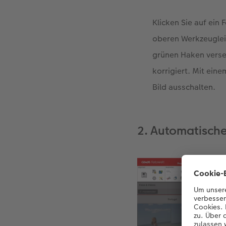
Klicken Sie auf ein 
oberen Werkzeugleis
grünen Haken verse
korrigiert. Mit ein
Bild ausschalten.
2. Automatisch