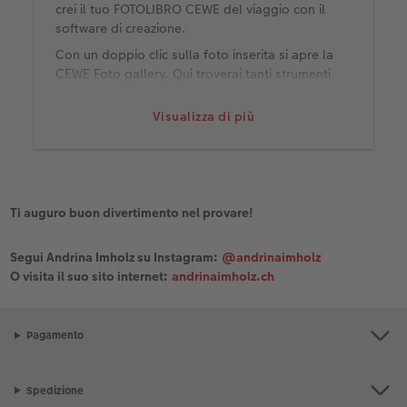
crei il tuo FOTOLIBRO CEWE del viaggio con il
software di creazione.
Con un doppio clic sulla foto inserita si apre la
CEWE Foto gallery. Qui troverai tanti strumenti
per modificare luminosità, contrasto,
allineamento dell'orizzonte e altro ancora. Sono
Visualizza di più
super facili da usare grazie ai cursori e, se vuoi,
puoi annullare le modifiche.
Ti auguro buon divertimento nel provare!
Segui Andrina Imholz su Instagram:
@andrinaimholz
O visita il suo sito internet:
andrinaimholz.ch
Pagamento
Spedizione