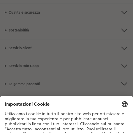
Qualità e sicurezza
Sostenibilità
Servizio clienti
Servizio foto Coop
La gamma prodotti
I nostri consigli
Se hai domande sui prodotti o sull'ordine, non esitare a contattarci dal
lunedì alla domenica dalle 9:00 alle 20:00 (esclusi i giorni festivi) al
numero di telefono
044 499 10 38
dal lunedì alla domenica, dalle 9:00 alle