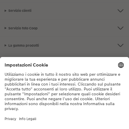
Accessori
Servizio clienti
Servizio foto Coop
La gamma prodotti
I nostri consigli
Se hai domande sui prodotti o sull'ordine, non esitare a contattarci dal
lunedì alla domenica dalle 9:00 alle 20:00 (esclusi i giorni festivi) al
numero di telefono
044 499 10 38
dal lunedì alla domenica, dalle 9:00 alle
20:00 (festività escluse)
DE
|
FR
|
IT