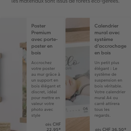
les matériaux sont issus de forêts éco-gérées.
Poster
Calendrier
Premium
mural avec
avec porte-
système
poster en
d’accrochage
bois
en bois
Accrochez
Un petit plus
votre poster
élégant : Le
au mur grâce à
système de
un support en
suspension en
bois élégant et
bois véritable.
discret, idéal
Votre calendrier
pour mettre en
mural A4 ou
valeur votre
carré attirera
photo avec
tous les
style
regards.
CHF
dès
22.95
*
CHF 36.50
*
dès