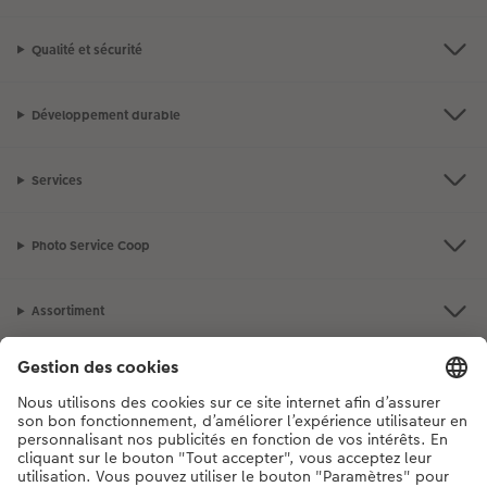
Qualité et sécurité
Développement durable
Services
Photo Service Coop
Assortiment
Notre sélection
Si vous avez des questions concernant nos produits ou votre commande,
n'hésitez pas à nous contacter du lundi au dimanche, de 9h00 à 20h00
(hors jours fériés), au numéro de téléphone
044 499 10 37
• 7j/7 • de 9h à