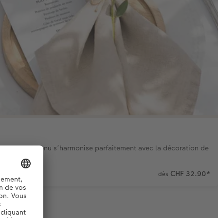
a carte de menu s’harmonise parfaitement avec la décoration de
CHF 32.90
*
dès