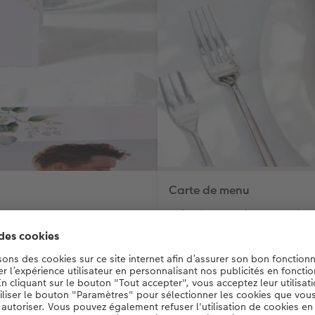
Carte de menu
Grâce à des designs adaptés, l
table.
CHF 13.10
*
dès