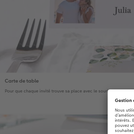
Carte de table
Pour que chaque invité trouve sa place avec le sourire.