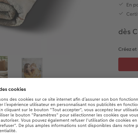
En po
Cert
dès C
Créez et
Détails du produit