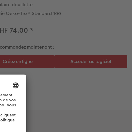
laire douillette
ifié Oeko-Tex® Standard 100
HF 74.00
*
 commandez maintenant :