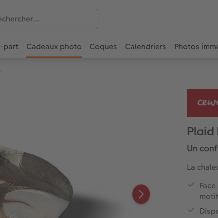
e-part
Cadeaux photo
Coques
Calendriers
Photos imm
é
Plaid
Un conf
La chale
Face 
motif
Dispo