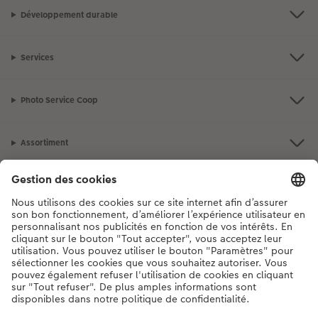
Développement durable
Services
Photo Service Coop
Assortiment
Notre sélection
Si vous avez des questions concernant nos produits ou votre commande,
n'hésitez pas à nous contacter du lundi au dimanche, de 9h00 à 20h00
(hors jours fériés), au numéro de téléphone
044 499 10 37
• 7j/7 • de 9h à
20h
DE
|
FR
|
IT