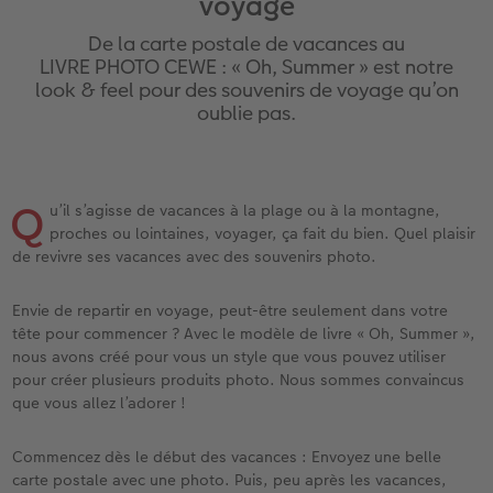
voyage
iates
Étui personnalisé
Tirages photo sur papier recyclé
Affiche carte personnalisée
Autres occasions
Jeux
Coques en silicone
Calendriers muraux avec design
Carte de vœux personnalisée
pour l’anniversaire
Mariage
De la carte postale de vacances au
eaux
Pochette souvenirs
Poster premium
Pêle-mêle
Cartes à rabat
École et bureau
Coques en polycarbonate
Calendrier mural A4
Planche de photos
Cadeaux de fête des mères
Livre de l’année
LIVRE PHOTO CEWE : « Oh, Summer » est notre
look & feel pour des souvenirs de voyage qu’on
oublie pas.
LIVRE PHOTO CEWE Bébé
Lot de photos
hexxas
Cartes photo
Animaux de compagnie
Coques en cuir
Calendrier mural A4 Panorama
Pêle-mêle
Cadeaux pour le départ
Concours photos
Couverture en cuir et en lin
Autocollants photo
Photo sous plexi
Cartes postales
Faber-Castell
Coques en bois
Calendrier mural A3
Photo polyptique
Cadeaux photo pour Pâques
Témoignages
 & App
Q
u’il s’agisse de vacances à la plage ou à la montagne,
Premières étapes
Tirages immédiats
Photo sur alu-dibond
Carte à l’unité
Tirages créatifs
Coques avec cordon
Calendrier de bureau carré
Photos d’identité biométriques
pour les jeunes mariés
proches ou lointaines, voyager, ça fait du bien. Quel plaisir
de revivre ses vacances avec des souvenirs photo.
Possibilités de commande
Photo d’identité
Photo sur bois
Boîte cadeau photo
Avec design
Accessoires
Trouvez un magasin
pour l’EVJF
Envie de repartir en voyage, peut-être seulement dans votre
Exemples
Accessoires
Tableau photo Prestige
Idées de cadeaux
tête pour commencer ? Avec le modèle de livre « Oh, Summer »,
nous avons créé pour vous un style que vous pouvez utiliser
Témoignages clients
Photo sur carton mousse
Carte cadeau CEWE
pour créer plusieurs produits photo. Nous sommes convaincus
que vous allez l’adorer !
Coffeetable Book «Art Collection»
Multi-déco
Boîte à friandises personnalisée
Commencez dès le début des vacances : Envoyez une belle
carte postale avec une photo. Puis, peu après les vacances,
Accessoires
Conseils décoration murale
Nouveautés