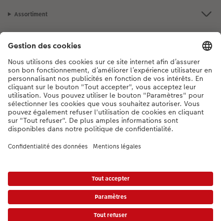
Assortiment
Notre sélection
Si vous avez des questions concernant nos produits ou votre commande,
n'hésitez pas à nous contacter du lundi au dimanche, de 9h00 à 20h00
(hors jours fériés), au numéro de téléphone
044 499 10 37
• 7j/7 • de 9h à
20h
DE
|
FR
|
IT
* Les prix s’entendent TVA comprise, frais de traitement et/ou d’envoi en sus,
conformément aux
tarifs.
Le produit présenté a éventuellement un prix plus élevé.
|
Conditions générales
|
Protection des données
|
Mentions légales