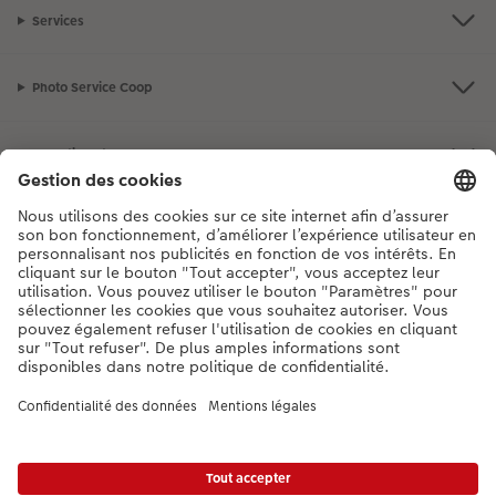
Services
Photo Service Coop
Assortiment
Notre sélection
Si vous avez des questions concernant nos produits ou votre commande,
n'hésitez pas à nous contacter du lundi au dimanche, de 9h00 à 20h00
(hors jours fériés), au numéro de téléphone
044 499 10 37
• 7j/7 • de 9h à
20h
DE
|
FR
|
IT
* Les prix s’entendent TVA comprise, frais de traitement et/ou d’envoi en sus,