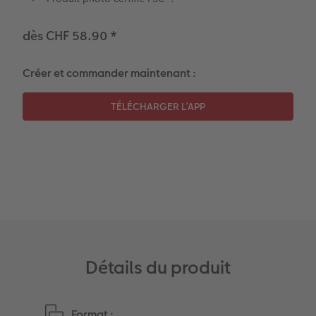
Coffeetable Book «Art Collection»
Multi-déco
Boîte à friandises personnalisée
dès CHF 58.90
*
Accessoires
Conseils décoration murale
Nouveautés
Créer et commander maintenant :
Accessoires
Détails du produit
Format :