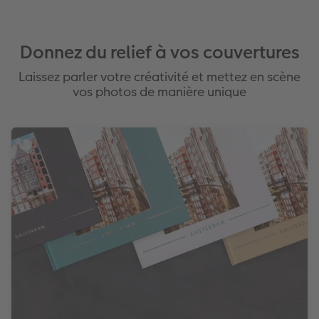
rose doré et argent
Disponible avec des effets relief en or,
rose doré et argent
Donnez du relief à vos couvertures
Laissez parler votre créativité et mettez en scène
vos photos de manière unique