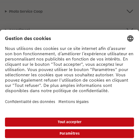
Photo Service Coop
Assortiment
Notre sélection
Si vous avez des questions concernant nos produits ou votre commande,
n'hésitez pas à nous contacter du lundi au dimanche, de 9h00 à 20h00
(hors jours fériés), au numéro de téléphone
044 499 10 37
• 7j/7 • de 9h à
20h
DE
|
FR
|
IT
* Les prix s’entendent TVA comprise, frais de traitement et/ou d’envoi en sus,
conformément aux
tarifs.
Le produit présenté a éventuellement un prix plus élevé.
|
Conditions générales
|
Protection des données
|
Mentions légales