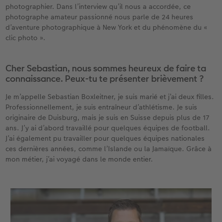
iates
Étui personnalisé
Tirages photo sur papier recyclé
Affiche carte personnalisée
Autres occasions
Jeux
Coques en silicone
Calendriers muraux avec design
Carte de vœux personnalisée
pour l’anniversaire
Mariage
photographier. Dans l’interview qu’il nous a accordée, ce
photographe amateur passionné nous parle de 24 heures
eaux
Pochette souvenirs
Poster premium
Pêle-mêle
Cartes à rabat
École et bureau
Coques en polycarbonate
Calendrier mural A4
Planche de photos
Cadeaux de fête des mères
Livre de l’année
d’aventure photographique à New York et du phénomène du «
clic photo ».
LIVRE PHOTO CEWE Bébé
Lot de photos
hexxas
Cartes photo
Animaux de compagnie
Coques en cuir
Calendrier mural A4 Panorama
Pêle-mêle
Cadeaux pour le départ
Concours photos
Cher Sebastian, nous sommes heureux de faire ta
Couverture en cuir et en lin
Autocollants photo
Photo sous plexi
Cartes postales
Faber-Castell
Coques en bois
Calendrier mural A3
Photo polyptique
Cadeaux photo pour Pâques
Témoignages
connaissance. Peux-tu te présenter brièvement ?
 & App
Je m’appelle Sebastian Boxleitner, je suis marié et j’ai deux filles.
Premières étapes
Tirages immédiats
Photo sur alu-dibond
Carte à l’unité
Tirages créatifs
Coques avec cordon
Calendrier de bureau carré
Photos d’identité biométriques
pour les jeunes mariés
Professionnellement, je suis entraîneur d’athlétisme. Je suis
originaire de Duisburg, mais je suis en Suisse depuis plus de 17
Possibilités de commande
Photo d’identité
Photo sur bois
Boîte cadeau photo
Avec design
Accessoires
Trouvez un magasin
pour l’EVJF
ans. J’y ai d’abord travaillé pour quelques équipes de football.
J’ai également pu travailler pour quelques équipes nationales
Exemples
Accessoires
Tableau photo Prestige
Idées de cadeaux
ces dernières années, comme l’Islande ou la Jamaïque. Grâce à
mon métier, j’ai voyagé dans le monde entier.
Témoignages clients
Photo sur carton mousse
Carte cadeau CEWE
Coffeetable Book «Art Collection»
Multi-déco
Boîte à friandises personnalisée
Accessoires
Conseils décoration murale
Nouveautés