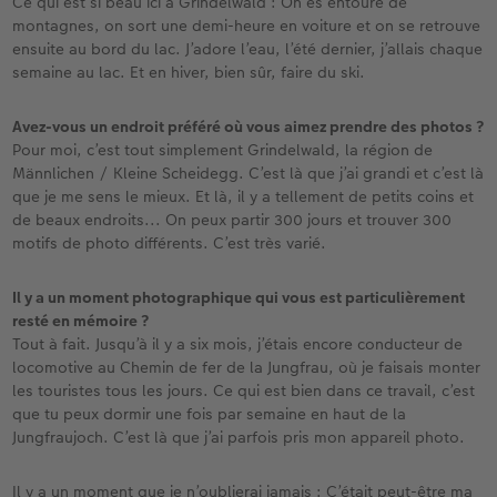
Ce qui est si beau ici à Grindelwald : On es entouré de
montagnes, on sort une demi-heure en voiture et on se retrouve
ensuite au bord du lac. J’adore l’eau, l’été dernier, j’allais chaque
semaine au lac. Et en hiver, bien sûr, faire du ski.
Avez-vous un endroit préféré où vous aimez prendre des photos ?
Pour moi, c’est tout simplement Grindelwald, la région de
Männlichen / Kleine Scheidegg. C’est là que j’ai grandi et c’est là
que je me sens le mieux. Et là, il y a tellement de petits coins et
de beaux endroits... On peux partir 300 jours et trouver 300
motifs de photo différents. C’est très varié.
Il y a un moment photographique qui vous est particulièrement
resté en mémoire ?
Tout à fait. Jusqu’à il y a six mois, j’étais encore conducteur de
locomotive au Chemin de fer de la Jungfrau, où je faisais monter
les touristes tous les jours. Ce qui est bien dans ce travail, c’est
que tu peux dormir une fois par semaine en haut de la
Jungfraujoch. C’est là que j’ai parfois pris mon appareil photo.
Il y a un moment que je n’oublierai jamais : C’était peut-être ma