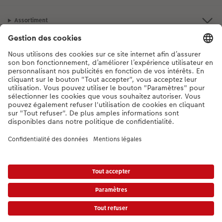
Assortiment
Notre sélection
Si vous avez des questions concernant nos produits ou votre commande,
n'hésitez pas à nous contacter du lundi au dimanche, de 9h00 à 20h00
(hors jours fériés), au numéro de téléphone
044 499 10 37
• 7j/7 • de 9h à
20h
DE
|
FR
|
IT
* Les prix s’entendent TVA comprise, frais de traitement et/ou d’envoi en sus,
conformément aux
tarifs.
Le produit présenté a éventuellement un prix plus élevé.
|
Conditions générales
|
Protection des données
|
Mentions légales