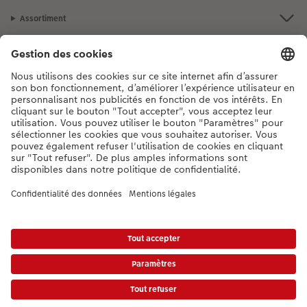
Assortiment
Accessoires
Notre sélection
Si vous avez des questions concernant nos produits ou votre commande,
n'hésitez pas à nous contacter du lundi au dimanche, de 9h00 à 20h00
(hors jours fériés), au numéro de téléphone
044 499 10 37
• 7j/7 • de 9h à
20h
DE
|
FR
|
IT
* Les prix s’entendent TVA comprise, frais de traitement et/ou d’envoi en sus,
conformément aux
tarifs.
Le produit présenté a éventuellement un prix plus élevé.
|
Conditions générales
|
Protection des données
|
Mentions légales