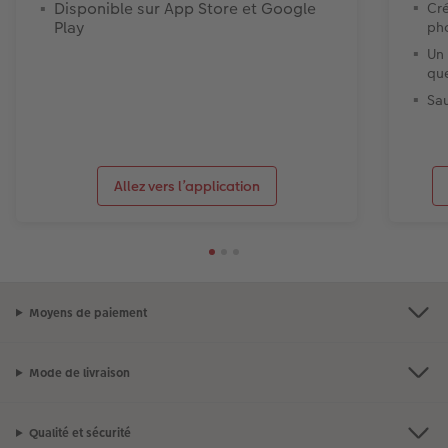
Disponible sur App Store et Google
Cré
Play
ph
Un 
que
Sa
Allez vers l’application
Moyens de paiement
Mode de livraison
Qualité et sécurité