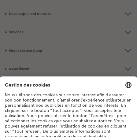
Développement durable
Services
Photo Service Coop
Assortiment
Notre sélection
Si vous avez des questions concernant nos produits ou votre commande,
n'hésitez pas à nous contacter du lundi au dimanche, de 9h00 à 20h00
(hors jours fériés), au numéro de téléphone
044 499 10 37
• 7j/7 • de 9h à
20h
DE
|
FR
|
IT