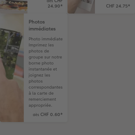
CHF
dès
24.90
*
CHF 24.75
*
Photos
immédiates
Photo immédiate
Imprimez les
photos de
groupe sur notre
borne photo
instantanée et
joignez les
photos
correspondantes
à la carte de
remerciement
appropriée.
CHF 0.60
*
dès