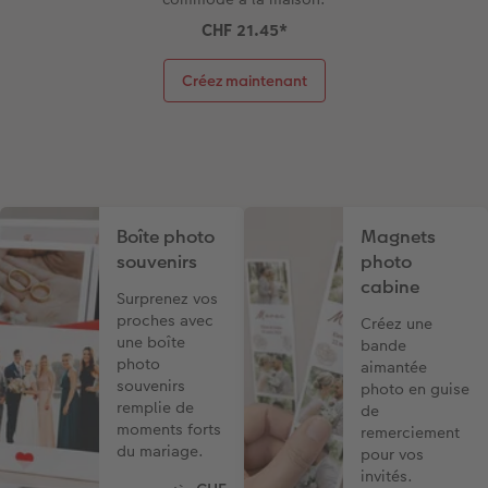
CHF 21.45
*
Créez maintenant
Boîte photo
Magnets
souvenirs
photo
cabine
Surprenez vos
proches avec
Créez une
une boîte
bande
photo
aimantée
souvenirs
photo en guise
remplie de
de
moments forts
remerciement
du mariage.
pour vos
invités.