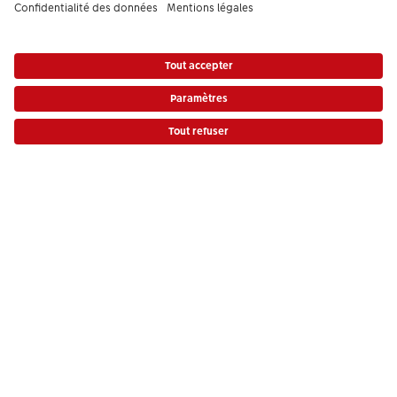
Photo Service Coop
Assortiment
Notre sélection
Si vous avez des questions concernant nos produits ou votre commande,
n'hésitez pas à nous contacter du lundi au dimanche, de 9h00 à 20h00
(hors jours fériés), au numéro de téléphone
044 499 10 37
• 7j/7 • de 9h à
20h
DE
|
FR
|
IT
* Les prix s’entendent TVA comprise, frais de traitement et/ou d’envoi en sus,
conformément aux
tarifs.
Le produit présenté a éventuellement un prix plus élevé.
|
Conditions générales
|
Protection des données
|
Mentions légales