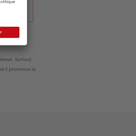
 émue. Surtout
nd il prononce la