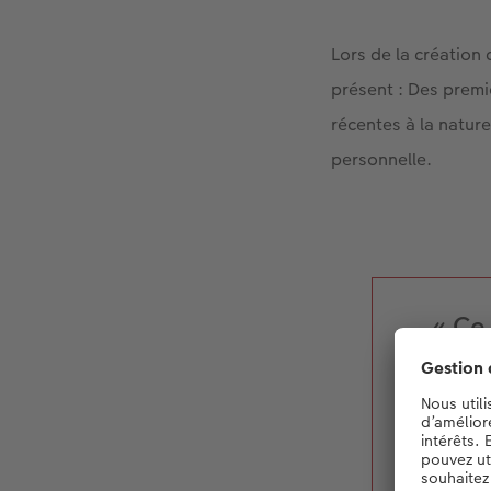
Lors de la créatio
présent : Des premi
récentes à la nature
personnelle.
« Ce
per
quelq
mo