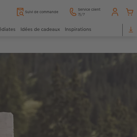
Service client
Suivi de commande
7j/7
édiates
Idées de cadeaux
Inspirations