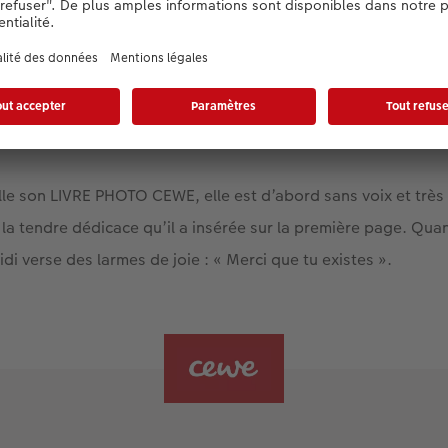
Simon Roost
le son LIVRE PHOTO CEWE, elle est d’abord sans voix et très
t la tendre dédicace qu’il a insérée sur la première page. Qua
di verse des larmes de joie : « Merci que tu existes ».