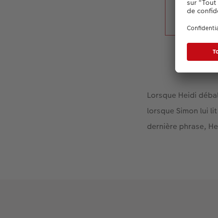
Lorsque Heidi débal
lorsque Simon lui li
dernière phrase, Hei