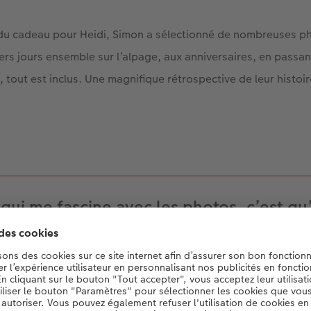
n du cadeau pour Heidi, Simon a sélectionné de nombreuses p
ers jours ensemble sur l’alpage, aux anniversaires, en passan
, tout est inclus. Une magnifique rétrospective de leur histo
 qui me fascine avec les photos, c’est qu’
mettent d’immortaliser des souvenirs. C
ue chose de merveilleux de pouvoir revo
ments plus tard. On ravive de nombreu
émotions ».