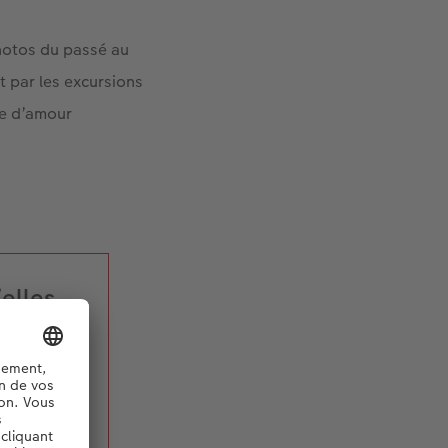
hotos du passé au
t par les excursions
ire d’amour
elles
’est
ir ces
ses