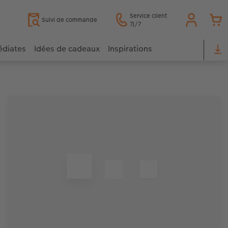
Service client
Suivi de commande
7j/7
édiates
Idées de cadeaux
Inspirations