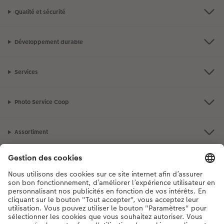
Qualité et sécurité
Développement durable
Services
Photo Service Coop
Assortiment
Notre sélection
Si vous avez des questions concernant nos produits ou votre commande,
n'hésitez pas à nous contacter du lundi au dimanche, de 9h00 à 20h00
(hors jours fériés), au numéro de téléphone
044 499 10 37
• 7j/7 • de 9h à
20h