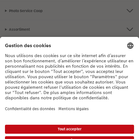
Photo Service Coop
Accessoires
Assortiment
Notre sélection
Si vous avez des questions concernant nos produits ou votre commande,
n'hésitez pas à nous contacter du lundi au dimanche, de 9h00 à 20h00
(hors jours fériés), au numéro de téléphone
044 499 10 37
• 7j/7 • de 9h à
20h
DE
|
FR
|
IT
* Les prix s’entendent TVA comprise, frais de traitement et/ou d’envoi en sus,
conformément aux
tarifs.
Le produit présenté a éventuellement un prix plus élevé.
|
Conditions générales
|
Protection des données
|
Mentions légales