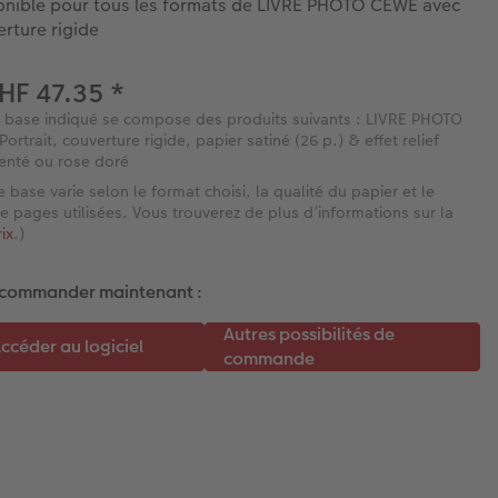
onible pour tous les formats de LIVRE PHOTO CEWE avec
rture rigide
HF 47.35
*
e base indiqué se compose des produits suivants : LIVRE PHOTO
rtrait, couverture rigide, papier satiné (26 p.) & effet relief
enté ou rose doré
e base varie selon le format choisi, la qualité du papier et le
 pages utilisées. Vous trouverez de plus d’informations sur la
rix
.)
 commander maintenant :