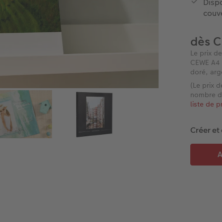
Disp
couve
dès C
Le prix d
CEWE A4 Po
doré, arg
(Le prix d
nombre de
liste de p
Créer et