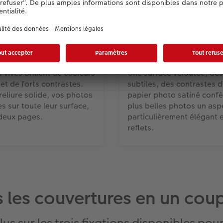
to brillant
Papier photo mat
at, 382 g/m²
Reliure à plat, 370 g/m²
 vives brillent de couleurs
Une surface veloutée, des
et de forts contrastes.
subtiles, des contrastes d
reliure solide, vos photos
papier photo satiné confè
es sur toute leur surface,
plus belles photos un asp
deux pages.
particulièrement élégant 
reflets.
 les couvertures en un cou