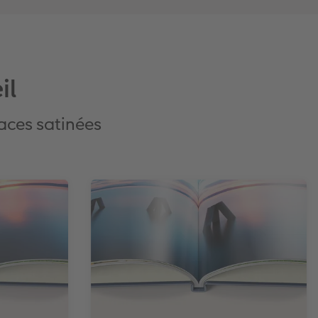
il
faces satinées