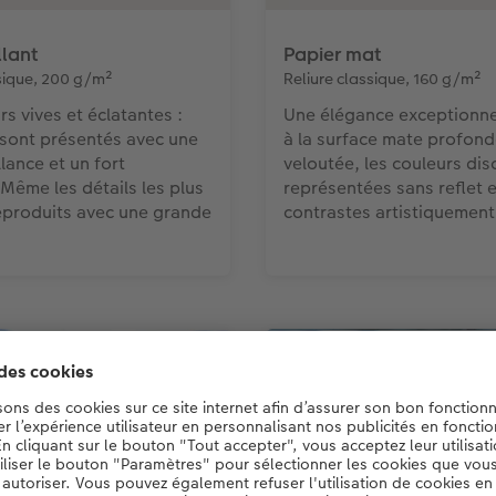
llant
Papier mat
ssique, 200 g/m²
Reliure classique, 160 g/m²
s vives et éclatantes :
Une élégance exceptionne
 sont présentés avec une
à la surface mate profond
lance et un fort
veloutée, les couleurs dis
 Même les détails les plus
représentées sans reflet 
reproduits avec une grande
contrastes artistiquement