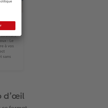
 couleurs
oux : Le
re à vos
ect
et sans
p d’œil