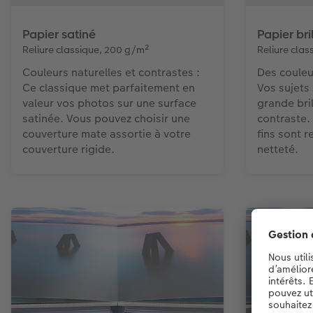
Papier satiné
Papier bri
Reliure classique, 200 g/m²
Reliure cla
Couleurs naturelles et contrastes :
Des couleur
Ce classique met parfaitement en
Vos sujets
valeur vos photos sur une surface
grande bril
satinée. Vous pouvez choisir une
contraste.
couverture mate assortie à votre
fins sont 
couverture rigide.
netteté.