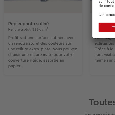
Papier photo satiné
Papier pho
Reliure à plat, 368 g/m²
Reliure à pl
Profitez d’une surface satinée avec
Vos images
un rendu naturel des couleurs sur
éclatantes 
une reliure extra-plate. Vous pouvez
Grâce à la 
choisir une reliure mate pour votre
sont visibl
couverture rigide, assortie au
même sur 
papier.
Toutes