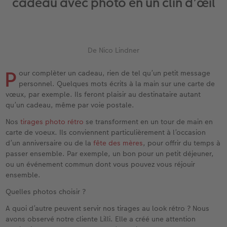
cadeau avec photo en un clin d’œil
iates
Étui personnalisé
Tirages photo sur papier recyclé
Affiche carte personnalisée
Autres occasions
Jeux
Coques en silicone
Calendriers muraux avec design
Carte de vœux personnalisée
pour l’anniversaire
Mariage
eaux
Pochette souvenirs
Poster premium
Pêle-mêle
Cartes à rabat
École et bureau
Coques en polycarbonate
Calendrier mural A4
Planche de photos
Cadeaux de fête des mères
Livre de l’année
De Nico Lindner
LIVRE PHOTO CEWE Bébé
Lot de photos
hexxas
Cartes photo
Animaux de compagnie
Coques en cuir
Calendrier mural A4 Panorama
Pêle-mêle
Cadeaux pour le départ
Concours photos
P
our complèter un cadeau, rien de tel qu’un petit message
Couverture en cuir et en lin
Autocollants photo
Photo sous plexi
Cartes postales
Faber-Castell
Coques en bois
Calendrier mural A3
Photo polyptique
Cadeaux photo pour Pâques
Témoignages
personnel. Quelques mots écrits à la main sur une carte de
 & App
vœux, par exemple. Ils feront plaisir au destinataire autant
Premières étapes
Tirages immédiats
Photo sur alu-dibond
Carte à l’unité
Tirages créatifs
Coques avec cordon
Calendrier de bureau carré
Photos d’identité biométriques
pour les jeunes mariés
qu’un cadeau, même par voie postale.
Nos
tirages photo rétro
se transforment en un tour de main en
Possibilités de commande
Photo d’identité
Photo sur bois
Boîte cadeau photo
Avec design
Accessoires
Trouvez un magasin
pour l’EVJF
carte de voeux. Ils conviennent particulièrement à l’occasion
d’un anniversaire ou de la
fête des mères
, pour offrir du temps à
Exemples
Accessoires
Tableau photo Prestige
Idées de cadeaux
passer ensemble. Par exemple, un bon pour un petit déjeuner,
ou un événement commun dont vous pouvez vous réjouir
Témoignages clients
Photo sur carton mousse
Carte cadeau CEWE
ensemble.
Quelles photos choisir ?
Coffeetable Book «Art Collection»
Multi-déco
Boîte à friandises personnalisée
A quoi d’autre peuvent servir nos tirages au look rétro ? Nous
avons observé notre cliente Lilli. Elle a créé une attention
Accessoires
Conseils décoration murale
Nouveautés