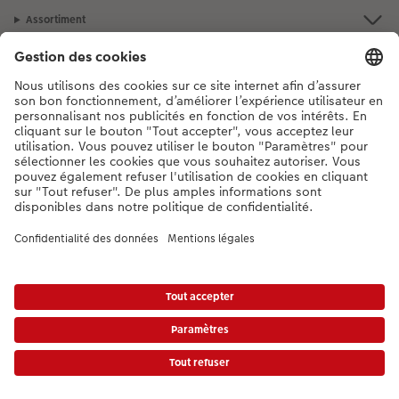
Assortiment
Notre sélection
Si vous avez des questions concernant nos produits ou votre commande,
n'hésitez pas à nous contacter du lundi au dimanche, de 9h00 à 20h00
(hors jours fériés), au numéro de téléphone
044 499 10 37
• 7j/7 • de 9h à
20h
DE
|
FR
|
IT
* Les prix s’entendent TVA comprise, frais de traitement et/ou d’envoi en sus,
conformément aux
tarifs.
Le produit présenté a éventuellement un prix plus élevé.
|
Conditions générales
|
Protection des données
|
Mentions légales