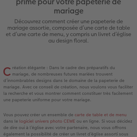
prime pour votre papeterie de
iates
Étui personnalisé
Tirages photo sur papier recyclé
Affiche carte personnalisée
Autres occasions
Jeux
Coques en silicone
Calendriers muraux avec design
Carte de vœux personnalisée
pour l’anniversaire
Mariage
mariage
eaux
Pochette souvenirs
Poster premium
Pêle-mêle
Cartes à rabat
École et bureau
Coques en polycarbonate
Calendrier mural A4
Planche de photos
Cadeaux de fête des mères
Livre de l’année
Découvrez comment créer une papeterie de
mariage assortie, composée d’une carte de table
LIVRE PHOTO CEWE Bébé
Lot de photos
hexxas
Cartes photo
Animaux de compagnie
Coques en cuir
Calendrier mural A4 Panorama
Pêle-mêle
Cadeaux pour le départ
Concours photos
et d’une carte de menu, y compris un livret d’église
au design floral.
Couverture en cuir et en lin
Autocollants photo
Photo sous plexi
Cartes postales
Faber-Castell
Coques en bois
Calendrier mural A3
Photo polyptique
Cadeaux photo pour Pâques
Témoignages
 & App
Premières étapes
Tirages immédiats
Photo sur alu-dibond
Carte à l’unité
Tirages créatifs
Coques avec cordon
Calendrier de bureau carré
Photos d’identité biométriques
pour les jeunes mariés
C
réation élégante : Dans le cadre des préparatifs du
mariage, de nombreuses futures mariées trouvent
Possibilités de commande
Photo d’identité
Photo sur bois
Boîte cadeau photo
Avec design
Accessoires
Trouvez un magasin
pour l’EVJF
d’innombrables designs dans le domaine de la papeterie de
mariage. Avec ce conseil de création, nous voulons vous faciliter
Exemples
Accessoires
Tableau photo Prestige
Idées de cadeaux
la recherche et vous montrer comment constituer très facilement
une papeterie uniforme pour votre mariage.
Témoignages clients
Photo sur carton mousse
Carte cadeau CEWE
Vous pouvez créer un ensemble de
carte de table et de menu
Coffeetable Book «Art Collection»
Multi-déco
Boîte à friandises personnalisée
dans le
logiciel univers photo CEWE
ou en ligne. Si vous décidez
de dire oui à l’église avec votre partenaire, nous vous offrons
également la possibilité de créer un livret d’église assorti sous
Accessoires
Conseils décoration murale
Nouveautés