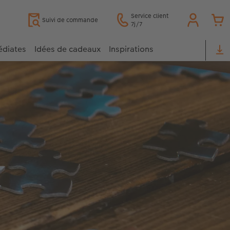
Service client
Suivi de commande
7j/7
édiates
Idées de cadeaux
Inspirations