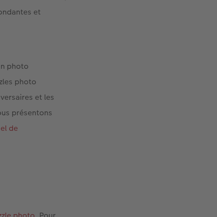
pondantes et
ion photo
zzles photo
versaires et les
vous présentons
el de
zzle photo
. Pour