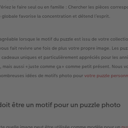
ériez le faire seul ou en famille : Chercher les pièces corres
 globale favorise la concentration et détend l’esprit.
agréable lorsque le motif du puzzle est issu de votre collect
vous fait revivre une fois de plus votre propre image. Les pu
s cadeaux uniques et particulièrement appréciés pour les anni
e, mais aussi « juste comme ça » comme petit présent. Nous 
e nombreuses idées de motifs photo pour
votre puzzle personn
doit être un motif pour un puzzle photo
rte quelle image peut être utilisée comme modèle pour un
pu