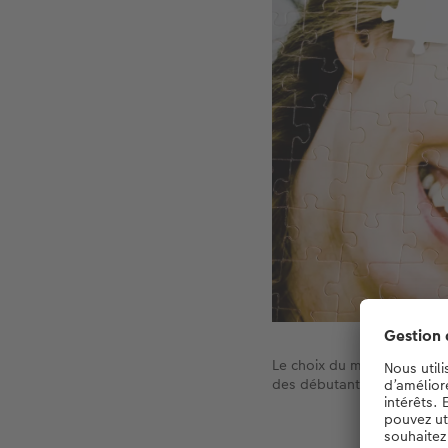
Le choix du motif influence
des débutants en matière 