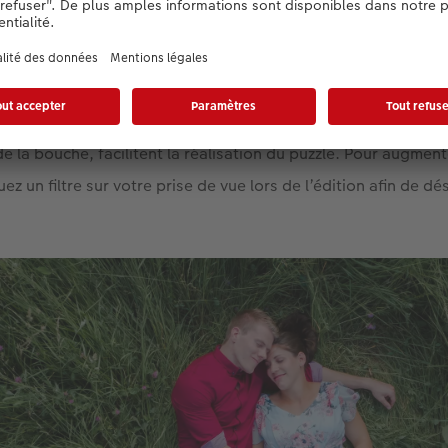
puzzles photo créés à cet effet, les photos de portrait sont 
tout aux débutants. Utilisez de préférence un gros plan qui m
’espace pour le visage. Les différentes zones riches en déta
e la bouche, facilitent la réalisation du puzzle. Pour augment
uez un filtre sur votre prise de vue lors de l’édition afin de dé