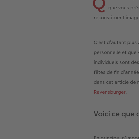
Q
que vous préf
reconstituer l’image
C’est d’autant plus 
personnelle et que 
individuels sont de
fêtes de fin d’anné
dans cet article d
Ravensburger
.
Voici ce que 
En principe, n’impo