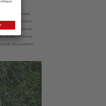
un grand classique.
ontre peu d’arrière-
ils, par exemple au
er un peu le niveau
saturer les couleurs.