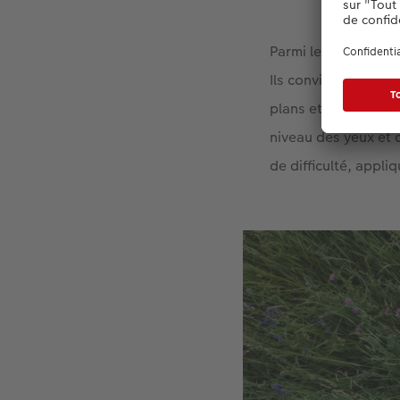
Parmi les motifs de 
Ils conviennent sur
plans et beaucoup d
niveau des yeux et d
de difficulté, appliq