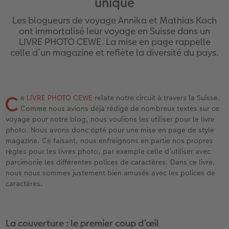
unique
iates
Étui personnalisé
Tirages photo sur papier recyclé
Affiche carte personnalisée
Autres occasions
Jeux
Coques en silicone
Calendriers muraux avec design
Carte de vœux personnalisée
pour l’anniversaire
Mariage
Les blogueurs de voyage Annika et Mathias Koch
eaux
Pochette souvenirs
Poster premium
Pêle-mêle
Cartes à rabat
École et bureau
Coques en polycarbonate
Calendrier mural A4
Planche de photos
Cadeaux de fête des mères
Livre de l’année
ont immortalisé leur voyage en Suisse dans un
LIVRE PHOTO CEWE. La mise en page rappelle
celle d’un magazine et reflète la diversité du pays.
LIVRE PHOTO CEWE Bébé
Lot de photos
hexxas
Cartes photo
Animaux de compagnie
Coques en cuir
Calendrier mural A4 Panorama
Pêle-mêle
Cadeaux pour le départ
Concours photos
Couverture en cuir et en lin
Autocollants photo
Photo sous plexi
Cartes postales
Faber-Castell
Coques en bois
Calendrier mural A3
Photo polyptique
Cadeaux photo pour Pâques
Témoignages
 & App
C
e
LIVRE PHOTO CEWE
relate notre circuit à travers la Suisse.
Premières étapes
Tirages immédiats
Photo sur alu-dibond
Carte à l’unité
Tirages créatifs
Coques avec cordon
Calendrier de bureau carré
Photos d’identité biométriques
pour les jeunes mariés
Comme nous avions déjà rédigé de nombreux textes sur ce
voyage pour notre blog, nous voulions les utiliser pour le livre
Possibilités de commande
Photo d’identité
Photo sur bois
Boîte cadeau photo
Avec design
Accessoires
Trouvez un magasin
pour l’EVJF
photo. Nous avons donc opté pour une mise en page de style
magazine. Ce faisant, nous enfreignons en partie nos propres
Exemples
Accessoires
Tableau photo Prestige
Idées de cadeaux
règles pour les livres photo, par exemple celle d’utiliser avec
parcimonie les différentes polices de caractères. Dans ce livre,
nous nous sommes justement bien amusés avec les polices de
Témoignages clients
Photo sur carton mousse
Carte cadeau CEWE
caractères.
Coffeetable Book «Art Collection»
Multi-déco
Boîte à friandises personnalisée
La couverture : le premier coup d’œil
Accessoires
Conseils décoration murale
Nouveautés