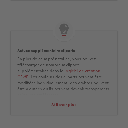
livre de manière appropriée.
6. Nous avons opté pour le grand format et le
papier photo mat Premium.
Astuce supplémentaire cliparts
En plus de ceux préinstallés, vous pouvez
télécharger de nombreux cliparts
supplémentaires dans le
logiciel de création
CEWE
. Les couleurs des cliparts peuvent être
modifiées individuellement, des ombres peuvent
être ajoutées ou ils peuvent devenir transparents
selon vos préférences.
Afficher plus