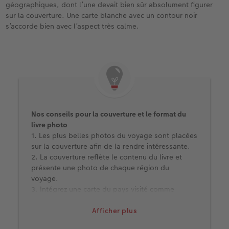
géographiques, dont l’une devait bien sûr absolument figurer
sur la couverture. Une carte blanche avec un contour noir
s’accorde bien avec l’aspect très calme.
Nos conseils pour la couverture et le format du
livre photo
1. Les plus belles photos du voyage sont placées
sur la couverture afin de la rendre intéressante.
2. La couverture reflète le contenu du livre et
présente une photo de chaque région du
voyage.
3. Intégrez une carte du pays visité comme
élément de style.
4. Les cliparts ajoutent un petit plus.
Afficher plus
5. Toujours mettre en page le recto et le verso du