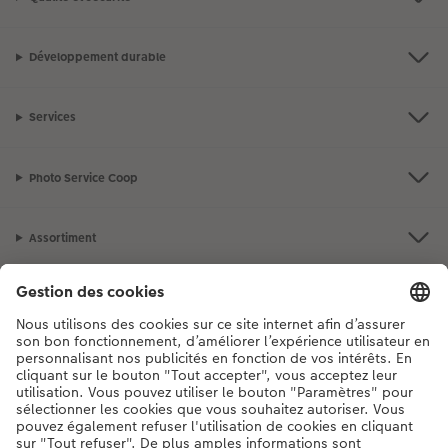
Développement durable
Services
Photo Service Coop
Assortiment
Notre sélection
Si vous avez des questions concernant nos produits ou votre commande,
n'hésitez pas à nous contacter du lundi au dimanche, de 9h00 à 20h00
(hors jours fériés), au numéro de téléphone
044 499 10 37
• 7j/7 • de 9h à
20h
DE
|
FR
|
IT