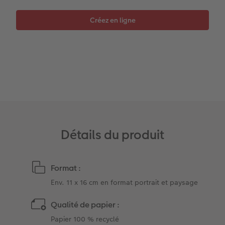
Coffeetable Book «Art Collection»
Multi-déco
Boîte à friandises personnalisée
Accessoires
Conseils décoration murale
Nouveautés
Accessoires
Détails du produit
Format :
Env. 11 x 16 cm en format portrait et paysage
Qualité de papier :
Papier 100 % recyclé