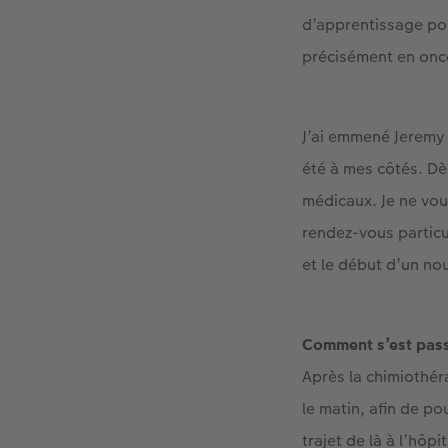
d’apprentissage pou
précisément en onc
J’ai emmené Jeremy 
été à mes côtés. Dè
médicaux. Je ne vou
rendez-vous particul
et le début d’un no
Comment s’est passé
Après la chimiothér
le matin, afin de p
trajet de là à l’hô