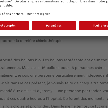
isi précisément ce costume ?
nte le fait de surmonter une période très difficile. On dével
 vaincre le cancer. C’était donc une décision évidente de p
aborder la dernière chimiothérapie.
 procuré des ballons bio. Les ballons représentaient deux chos
 traitements. Mais aussi 16 ballons pour 16 personnes chères
lement, je suis une personne particulièrement indépendante
 Mais dans le cas présent, je voulais faire de chaque traite
demandé à 15 amies et à Jeremy – une personne par rendez-vo
ant ces quatre heures à l’hôpital. Ce furent des moments f
 la fois drôles et profondes. Dans le même temps, ce fut une