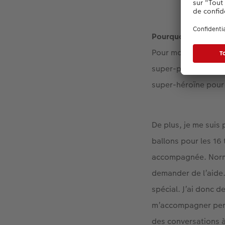
Pourquoi as-tu cho
Pour moi, il représe
super-pouvoirs pour
super-héroïne pour 
De plus, je me suis
ballons pour les 16
accompagnée. Norma
demander de l’aide.
spécial. J’ai donc 
m’accompagner pend
des conversations à