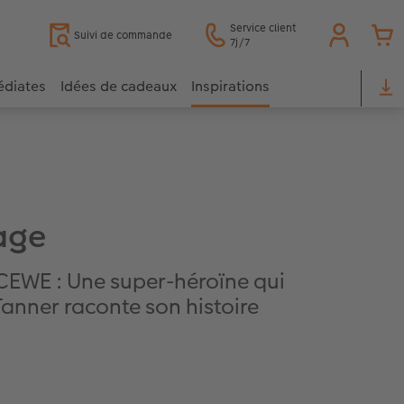
Service client
Suivi de commande
7j/7
édiates
Idées de cadeaux
Inspirations
age
CEWE : Une super-héroïne qui
Tanner raconte son histoire