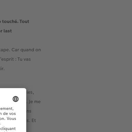
p touché. Tout
r last
étape. Car quand on
esprit : Tu vas
ir.
moins agréables,
ancer du sein. Je me
pe, nous devons
que à la fois. Et