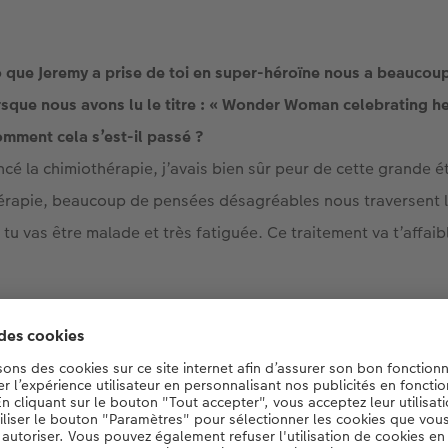
 que Jeremy a prise de toi en super-héroïne nous a beaucou
rsque nous avons lu le titre : « Wonder Woman celebrating he
mment cela s’est-il passé ?
cé la chimiothérapie, j’avais bien sûr peur de cette grande 
érapie, beaucoup de pensées désagréables nous traversent l’
tu vas être malade et très fatiguée. Ce traitement va t’affaibl
rsonne très joyeuse et optimiste. Même dans des situations 
 trouver le positif, même quand il s’agit du diagnostic d’un c
n, ça va être dur entre octobre et avril. Mais après cette éta
fête ». Je voulais faire quelque chose d’amusant et de symboli
ée l’idée du costume.