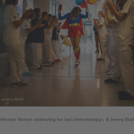
«Wonder Woman celebrating her last chemotherapy», © Jeremy Blatt