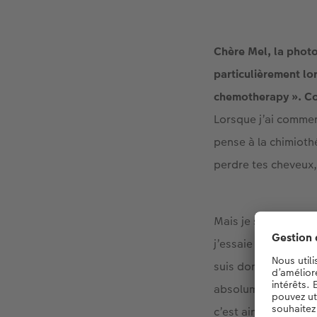
Chère Mel, la photo
particulièrement lo
chemotherapy ». Co
Lorsque j’ai commen
pense à la chimioth
perdre tes cheveux, 
Mais je suis une pe
j’essaie toujours de
suis donc dit : « Bo
absolument faire la 
c’est ainsi qu’est n