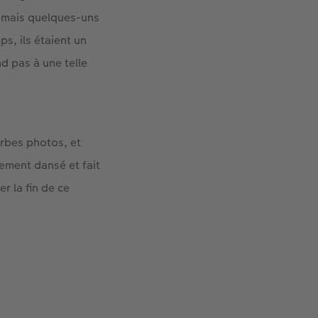
, mais quelques-uns
s, ils étaient un
nd pas à une telle
erbes photos, et
lement dansé et fait
r la fin de ce