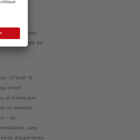
oppe vraiment des
orter un costume de
es : C’était 16
 qui m’ont
, je n’aime pas
ment un moment
us – de
ormidables, avec
 sorte d’expérience