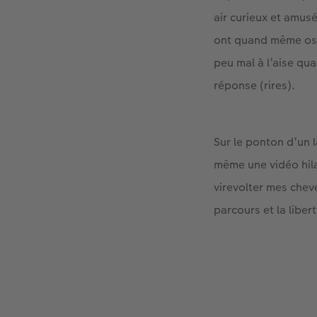
air curieux et amus
ont quand même osé 
peu mal à l’aise qua
réponse (rires).
Sur le ponton d’un 
même une vidéo hila
virevolter mes chev
parcours et la libe