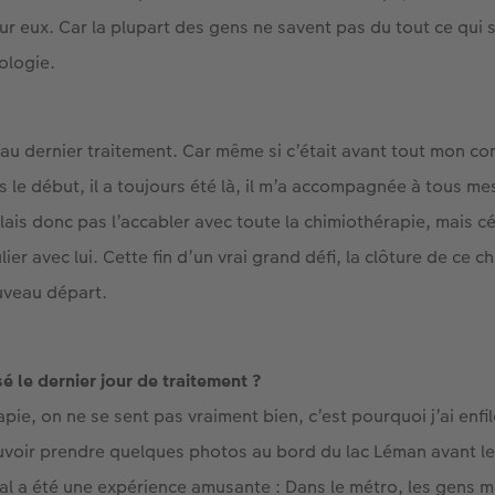
r eux. Car la plupart des gens ne savent pas du tout ce qui 
ologie.
au dernier traitement. Car même si c’était avant tout mon com
s le début, il a toujours été là, il m’a accompagnée à tous m
lais donc pas l’accabler avec toute la chimiothérapie, mais cé
ier avec lui. Cette fin d’un vrai grand défi, la clôture de ce c
uveau départ.
 le dernier jour de traitement ?
apie, on ne se sent pas vraiment bien, c’est pourquoi j’ai en
ouvoir prendre quelques photos au bord du lac Léman avant l
pital a été une expérience amusante : Dans le métro, les gens 