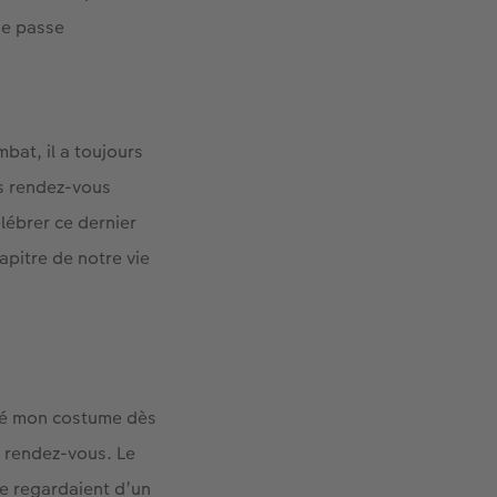
se passe
bat, il a toujours
es rendez-vous
lébrer ce dernier
hapitre de notre vie
filé mon costume dès
e rendez-vous. Le
me regardaient d’un