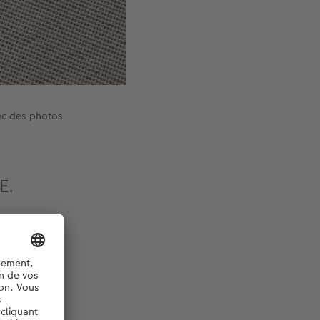
vec des photos
E.
 un message