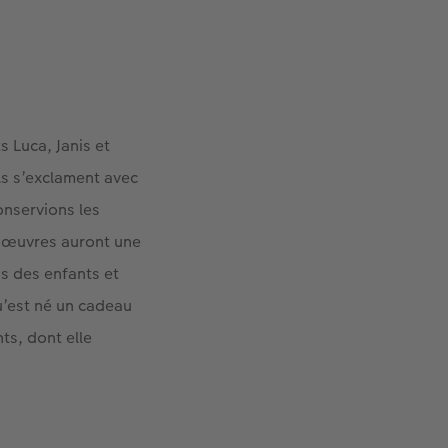
s Luca, Janis et
ls s’exclament avec
onservions les
s œuvres auront une
ns des enfants et
u’est né un cadeau
ts, dont elle