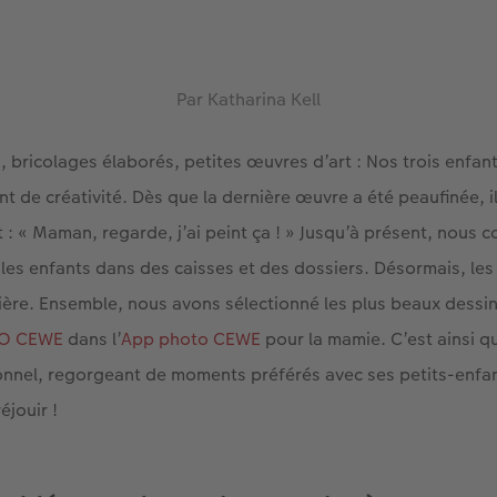
Par Katharina Kell
, bricolages élaborés, petites œuvres d’art : Nos trois enfant
t de créativité. Dès que la dernière œuvre a été peaufinée, i
 : « Maman, regarde, j’ai peint ça ! » Jusqu’à présent, nous c
 les enfants dans des caisses et des dossiers. Désormais, le
lière. Ensemble, nous avons sélectionné les plus beaux dessi
TO CEWE
dans l’
App photo CEWE
pour la mamie. C’est ainsi q
nnel, regorgeant de moments préférés avec ses petits-enfan
éjouir !