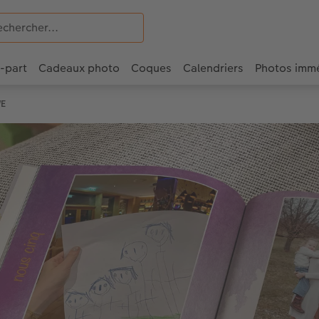
e-part
Cadeaux photo
Coques
Calendriers
Photos imm
WE