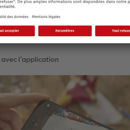
 couverture, devenant ainsi la première page d’une rétrospec
ouvons que les textes courts écrits par nos soins rendent le 
déclencher quelques larmes de joie. Car Luca le sait : « Le b
mère comme toi » !
avec l’application