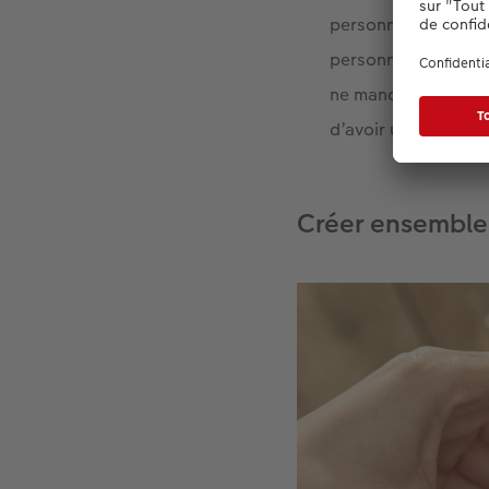
personnel ornent la
personnelle. Nous tr
ne manquent pas de 
d’avoir une grand-
Créer ensemble 