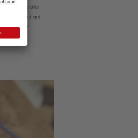
tive annuelle très
livre unique et qui
onheur, c’est