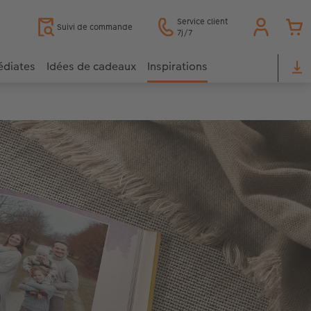
Service client
Suivi de commande
7j/7
édiates
Idées de cadeaux
Inspirations