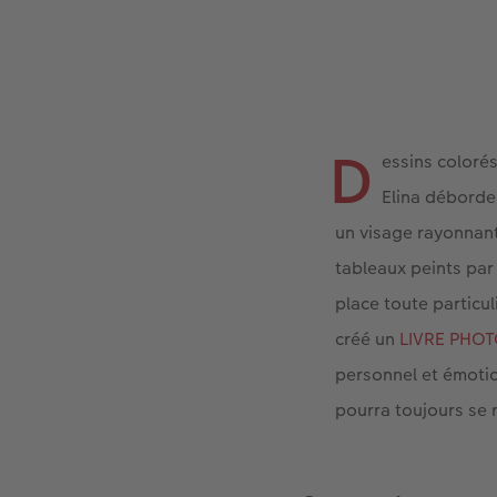
D
essins colorés
Elina déborden
un visage rayonnant
tableaux peints par
place toute particu
créé un
LIVRE PHO
personnel et émotio
pourra toujours se r