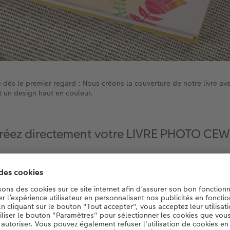
dès le premier regard : Nous créons la couverture de notre livre a
t un design haut en couleur.
réez directement votre LIVRE PHOTO CEW
Créez maintenant
ur la bibliothèque de grand-mère : Votre photo préférée et