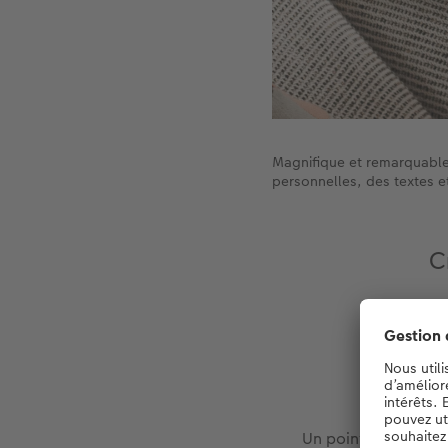
Magnifique et remarquable 
personnelles, des textes e
C
Un point de mire po