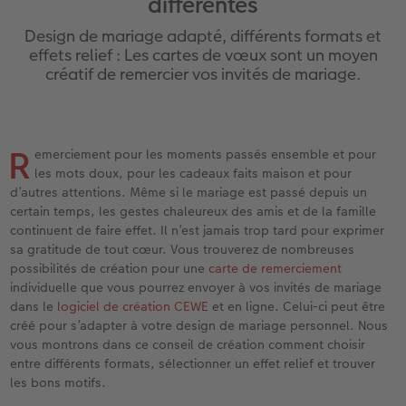
différentes
iates
Étui personnalisé
Tirages photo sur papier recyclé
Affiche carte personnalisée
Autres occasions
Jeux
Coques en silicone
Calendriers muraux avec design
Carte de vœux personnalisée
pour l’anniversaire
Mariage
Design de mariage adapté, différents formats et
eaux
Pochette souvenirs
Poster premium
Pêle-mêle
Cartes à rabat
École et bureau
Coques en polycarbonate
Calendrier mural A4
Planche de photos
Cadeaux de fête des mères
Livre de l’année
effets relief : Les cartes de vœux sont un moyen
créatif de remercier vos invités de mariage.
LIVRE PHOTO CEWE Bébé
Lot de photos
hexxas
Cartes photo
Animaux de compagnie
Coques en cuir
Calendrier mural A4 Panorama
Pêle-mêle
Cadeaux pour le départ
Concours photos
Couverture en cuir et en lin
Autocollants photo
Photo sous plexi
Cartes postales
Faber-Castell
Coques en bois
Calendrier mural A3
Photo polyptique
Cadeaux photo pour Pâques
Témoignages
R
 & App
emerciement pour les moments passés ensemble et pour
les mots doux, pour les cadeaux faits maison et pour
Premières étapes
Tirages immédiats
Photo sur alu-dibond
Carte à l’unité
Tirages créatifs
Coques avec cordon
Calendrier de bureau carré
Photos d’identité biométriques
pour les jeunes mariés
d’autres attentions. Même si le mariage est passé depuis un
certain temps, les gestes chaleureux des amis et de la famille
Possibilités de commande
Photo d’identité
Photo sur bois
Boîte cadeau photo
Avec design
Accessoires
Trouvez un magasin
pour l’EVJF
continuent de faire effet. Il n’est jamais trop tard pour exprimer
sa gratitude de tout cœur. Vous trouverez de nombreuses
Exemples
Accessoires
Tableau photo Prestige
Idées de cadeaux
possibilités de création pour une
carte de remerciement
individuelle que vous pourrez envoyer à vos invités de mariage
dans le
logiciel de création CEWE
et en ligne. Celui-ci peut être
Témoignages clients
Photo sur carton mousse
Carte cadeau CEWE
créé pour s’adapter à votre design de mariage personnel. Nous
vous montrons dans ce conseil de création comment choisir
Coffeetable Book «Art Collection»
Multi-déco
Boîte à friandises personnalisée
entre différents formats, sélectionner un effet relief et trouver
les bons motifs.
Accessoires
Conseils décoration murale
Nouveautés