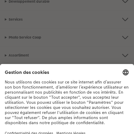
Développement durable
Services
Photo Service Coop
Assortiment
Notre sélection
Si vous avez des questions concernant nos produits ou votre commande,
n'hésitez pas à nous contacter du lundi au dimanche, de 9h00 à 20h00
(hors jours fériés), au numéro de téléphone
044 499 10 37
• 7j/7 • de 9h à
20h
DE
|
FR
|
IT