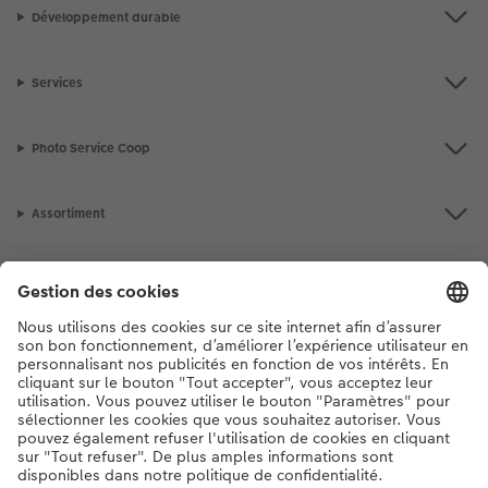
Développement durable
Services
Photo Service Coop
Assortiment
Notre sélection
Si vous avez des questions concernant nos produits ou votre commande,
n'hésitez pas à nous contacter du lundi au dimanche, de 9h00 à 20h00
(hors jours fériés), au numéro de téléphone
044 499 10 37
• 7j/7 • de 9h à
20h
DE
|
FR
|
IT