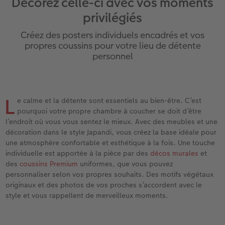
Décorez celle-ci avec vos moments
iates
Étui personnalisé
Tirages photo sur papier recyclé
Affiche carte personnalisée
Autres occasions
Jeux
Coques en silicone
Calendriers muraux avec design
Carte de vœux personnalisée
pour l’anniversaire
Mariage
privilégiés
eaux
Pochette souvenirs
Poster premium
Pêle-mêle
Cartes à rabat
École et bureau
Coques en polycarbonate
Calendrier mural A4
Planche de photos
Cadeaux de fête des mères
Livre de l’année
Créez des posters individuels encadrés et vos
propres coussins pour votre lieu de détente
LIVRE PHOTO CEWE Bébé
Lot de photos
hexxas
Cartes photo
Animaux de compagnie
Coques en cuir
Calendrier mural A4 Panorama
Pêle-mêle
Cadeaux pour le départ
Concours photos
personnel
Couverture en cuir et en lin
Autocollants photo
Photo sous plexi
Cartes postales
Faber-Castell
Coques en bois
Calendrier mural A3
Photo polyptique
Cadeaux photo pour Pâques
Témoignages
 & App
L
Premières étapes
Tirages immédiats
Photo sur alu-dibond
Carte à l’unité
Tirages créatifs
Coques avec cordon
Calendrier de bureau carré
Photos d’identité biométriques
pour les jeunes mariés
e calme et la détente sont essentiels au bien-être. C’est
pourquoi votre propre chambre à coucher se doit d’être
l’endroit où vous vous sentez le mieux. Avec des meubles et une
Possibilités de commande
Photo d’identité
Photo sur bois
Boîte cadeau photo
Avec design
Accessoires
Trouvez un magasin
pour l’EVJF
décoration dans le style Japandi, vous créez la base idéale pour
une atmosphère confortable et esthétique à la fois. Une touche
Exemples
Accessoires
Tableau photo Prestige
Idées de cadeaux
individuelle est apportée à la pièce par des
décos murales
et
des
coussins Premium
uniformes, que vous pouvez
Témoignages clients
Photo sur carton mousse
Carte cadeau CEWE
personnaliser selon vos propres souhaits. Des motifs végétaux
originaux et des photos de vos proches s’accordent avec le
style et vous rappellent de merveilleux moments.
Coffeetable Book «Art Collection»
Multi-déco
Boîte à friandises personnalisée
Accessoires
Conseils décoration murale
Nouveautés