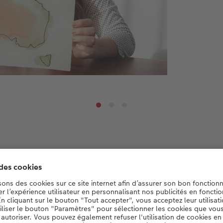
r moi, c’est la plus belle façon d’intégr
e géographique dans mon LIVRE PHOTO
personnel. »