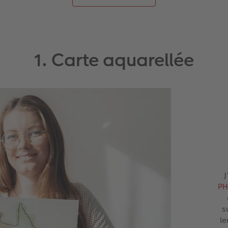
1. Carte aquarellée
J
PH
s
le