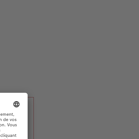
er une
 CEWE