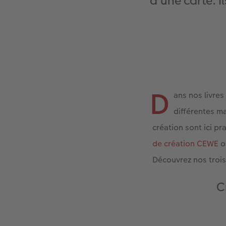
d’une carte. I
D
ans nos livre
différentes ma
création sont ici pr
de création CEWE
ou
Découvrez nos trois 
C