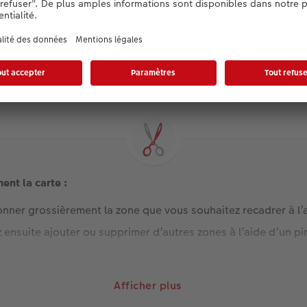
Annika Koch
ent la carte :
ner grossièrement la zone que vous souhaitez recadrer à l’ai
ensuite ajouter ou supprimer d’autres zones à l’aide d’un pin
ait du résultat.
Afficher plus