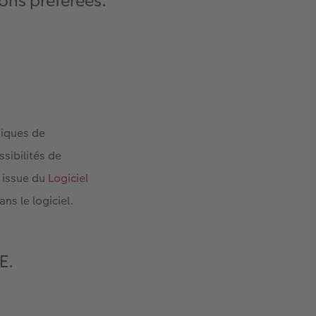
ions préférées.
hiques de
ssibilités de
e issue du
Logiciel
ns le logiciel.
E.