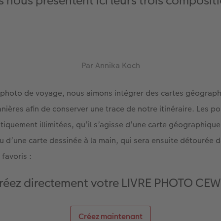
ls nous présentent ici leurs trois composit
Par Annika Koch
s photo de voyage, nous aimons intégrer des cartes géograp
nières afin de conserver une trace de notre itinéraire. Les po
atiquement illimitées, qu’il s’agisse d’une carte géographiqu
 d’une carte dessinée à la main, qui sera ensuite détourée da
favoris :
réez directement votre LIVRE PHOTO CEW
Créez maintenant