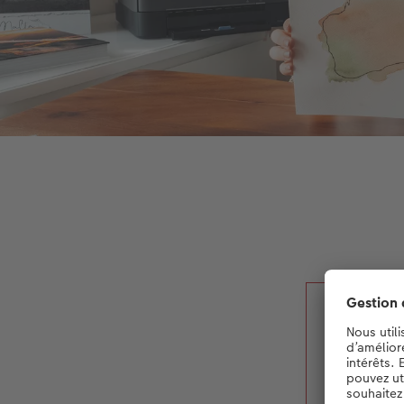
« Pou
cart