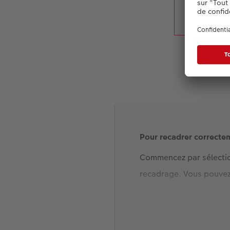
Pour recadrer correctem
Commencez par sélection
recadrage. Vous pouvez 
ce que vous soyez satisf