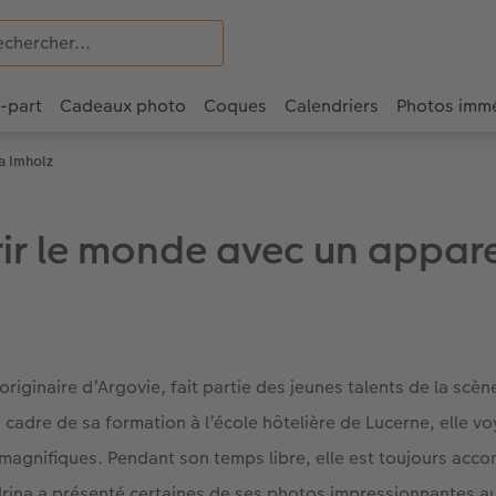
e-part
Cadeaux photo
Coques
Calendriers
Photos imm
a Imholz
ir le monde avec un appare
 originaire d’Argovie, fait partie des jeunes talents de la sc
e cadre de sa formation à l’école hôtelière de Lucerne, elle 
magnifiques. Pendant son temps libre, elle est toujours ac
drina a présenté certaines de ses photos impressionnantes 