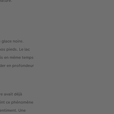
nature.
e glace noire.
nos pieds. Le lac
 mais en même temps
rder en profondeur
e avait déjà
point ce phénomène
sentiment. Une