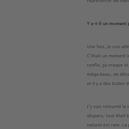
représenter de maniè
Y a-t-il un moment 
Une fois, je suis al
C’était un moment in
ronfle, ça craque et
méga beau, de décou
et il y a des bulles
J’y suis retourné l
disparu, tout était
naturel est rare. L