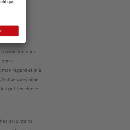
e me promène dans
s gens
é mon regard et m’a
C’est ce que j’aime
 les petites choses
es et lointains.