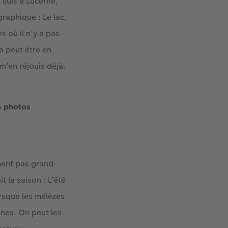
 suis à Lucerne,
graphique : Le lac,
s où il n’y a pas
la peut être en
m’en réjouis déjà.
s photos
ment pas grand-
t la saison : L’été
rsque les mélèzes
gnes. On peut les