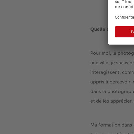
Quelle est l’import
Pour moi, la photog
une ville, je saisi
interagissent, com
appris à percevoir, 
dans la photographi
et de les apprécier.
Ma formation dans l