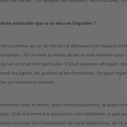
re très variée : Les villages, les sommets, les structures, la 
photo particulier que tu as vécu en Engadine ?
lé me promener au lac de Sils et j’ai découvert par hasard cett
croyable : On se tient au milieu du lac et tout résonne sous 
 ça fait un bruit très particulier. C’était vraiment effrayant,
vrir les lignes, les gouttes et les formations. On peut rega
 d’air qui remontent partout.
e lendemain avec le drone, mais malheureusement, la glace noir
 blanc. Cela m’a montré à quel point c’est éphémère, à quel 
a photo est pour moi l’incarnation de cette expérience, de ce 