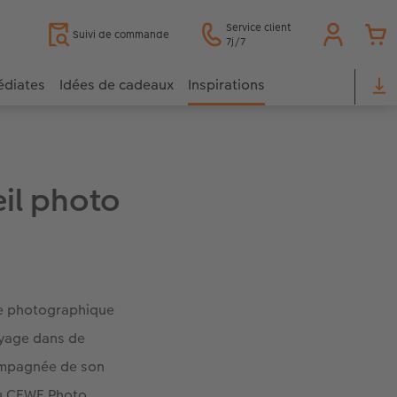
Service client
Suivi de commande
7j/7
édiates
Idées de cadeaux
Inspirations
il photo
ène photographique
voyage dans de
compagnée de son
au CEWE Photo