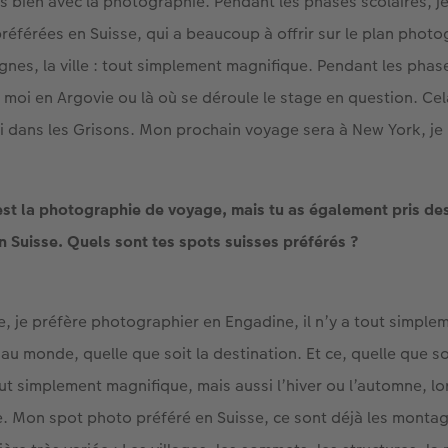
s bien avec la photographie. Pendant les phases scolaires, je
préférées en Suisse, qui a beaucoup à offrir sur le plan photo
agnes, la ville : tout simplement magnifique. Pendant les phase
z moi en Argovie ou là où se déroule le stage en question. Ce
si dans les Grisons. Mon prochain voyage sera à New York, je 
est la photographie de voyage, mais tu as également pris de
 Suisse. Quels sont tes spots suisses préférés ?
, je préfère photographier en Engadine, il n’y a tout simple
u monde, quelle que soit la destination. Et ce, quelle que soi
t simplement magnifique, mais aussi l’hiver ou l’automne, lo
e. Mon spot photo préféré en Suisse, ce sont déjà les monta