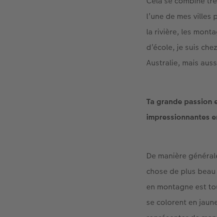
Cela se combine trè
l’une de mes villes 
la rivière, les mont
d’école, je suis che
Australie, mais aus
Ta grande passion 
impressionnantes en
De manière générale
chose de plus beau a
en montagne est tou
se colorent en jaun