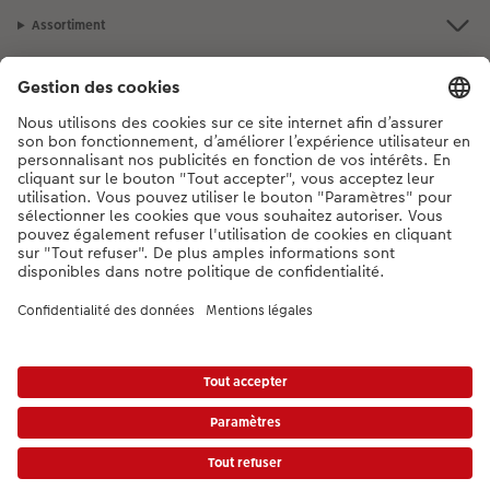
Assortiment
Notre sélection
Si vous avez des questions concernant nos produits ou votre commande,
n'hésitez pas à nous contacter du lundi au dimanche, de 9h00 à 20h00
(hors jours fériés), au numéro de téléphone
044 499 10 37
• 7j/7 • de 9h à
20h
DE
|
FR
|
IT
* Les prix s’entendent TVA comprise, frais de traitement et/ou d’envoi en sus,
conformément aux
tarifs.
Le produit présenté a éventuellement un prix plus élevé.
|
Conditions générales
|
Protection des données
|
Mentions légales