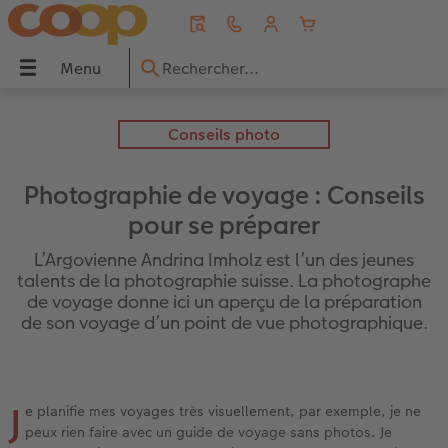
Menu
Menu
LIVRE PHOTO CEWE
Tirages photo
Décos murales
Faire-part
Cadeaux photo
Coques
Calendriers
Photos immédiates
Idées de cadeaux
Inspirations
 CEWE
Conseils photo
Aperçu
Aperçu
Aperçu
Aperçu
Aperçu
Aperçu
Aperçu
Aperçu
Aperçu
Aperçu
Photographie de voyage : Conseils
s
Formats
Tirages photo
Photo sur toile
Mariage
Puzzles photo
Coques Samsung
Calendriers muraux
Photos immédiates
pour grands-parents
Voyage & vacances
pour se préparer
L’Argovienne Andrina Imholz est l’un des jeunes
Couvertures
Tirage photo encadré
Poster Premium
Naissance
Magnets photo
Coques Xiaomi
Calendriers de bureau
Photos immédiates avec cadre
pour les amoureux
Idées de cadeaux
talents de la photographie suisse. La photographe
de voyage donne ici un aperçu de la préparation
to
Qualités de papier
Boîte photo souvenirs
Poster avec design
Anniversaire
Tasses & Mugs
Coques Huawei
Calendriers agendas
Photos immédiates avec texte
pour enfants
Décoration murale
de son voyage d’un point de vue photographique.
Effets relief
Tirages créatifs
Cadres
Remerciements
Textiles
Coque biosourcée
Calendrier de cuisine
Photos immédiates avec design
pour les meilleurs amis
Bébé
J
Double page panoramique
Tirage photo mini
Porte-poster en bois
Invitations
Décoration
Frame Case
Agendas de poche
Marque page
pour les amoureux des animaux
Conseils photo
e planifie mes voyages très visuellement, par exemple, je ne
peux rien faire avec un guide de voyage sans photos. Je