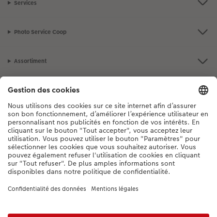
Services
Photo Service Coop
Assortiment
Notre sélection
Si vous avez des questions concernant nos produits ou votre commande,
n'hésitez pas à nous contacter du lundi au dimanche, de 9h00 à 20h00
(hors jours fériés), au numéro de téléphone
044 499 10 37
• 7j/7 • de 9h à
20h
DE
|
FR
|
IT
* Les prix s’entendent TVA comprise, frais de traitement et/ou d’envoi en sus,
conformément aux
tarifs.
Le produit présenté a éventuellement un prix plus élevé.