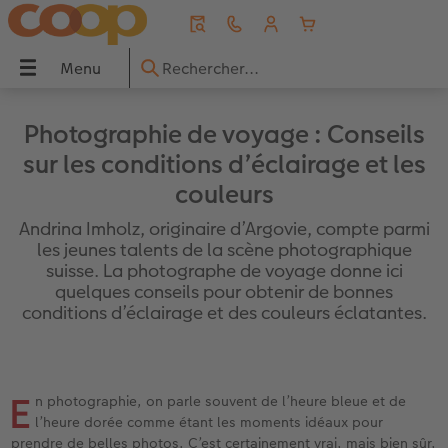
Menu
Menu
LIVRE PHOTO CEWE
Tirages photo
Décos murales
Faire-part
Cadeaux photo
Coques
Calendriers
Photos immédiates
Idées de cadeaux
Inspirations
 CEWE
Photographie de voyage : Conseils
sur les conditions d’éclairage et les
Aperçu
Aperçu
Aperçu
Aperçu
Aperçu
Aperçu
Aperçu
Aperçu
Aperçu
Aperçu
couleurs
s
Formats
Tirages photo
Photo sur toile
Mariage
Puzzles photo
Coques Samsung
Calendriers muraux
Photos immédiates
pour grands-parents
Voyage & vacances
Andrina Imholz, originaire d’Argovie, compte parmi
les jeunes talents de la scène photographique
Couvertures
Tirage photo encadré
Poster Premium
Naissance
Magnets photo
Coques Xiaomi
Calendriers de bureau
Photos immédiates avec cadre
pour les amoureux
Idées de cadeaux
suisse. La photographe de voyage donne ici
quelques conseils pour obtenir de bonnes
conditions d’éclairage et des couleurs éclatantes.
to
Qualités de papier
Boîte photo souvenirs
Poster avec design
Anniversaire
Tasses & Mugs
Coques Huawei
Calendriers agendas
Photos immédiates avec texte
pour enfants
Décoration murale
Effets relief
Tirages créatifs
Cadres
Remerciements
Textiles
Coque biosourcée
Calendrier de cuisine
Photos immédiates avec design
pour les meilleurs amis
Bébé
E
n photographie, on parle souvent de l’heure bleue et de
Double page panoramique
Tirage photo mini
Porte-poster en bois
Invitations
Décoration
Frame Case
Agendas de poche
Marque page
pour les amoureux des animaux
Conseils photo
l’heure dorée comme étant les moments idéaux pour
prendre de belles photos. C’est certainement vrai, mais bien sûr,