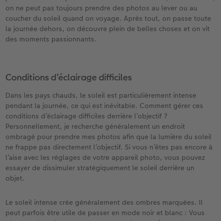
iates
Étui personnalisé
Tirages photo sur papier recyclé
Affiche carte personnalisée
Autres occasions
Jeux
Coques en silicone
Calendriers muraux avec design
Carte de vœux personnalisée
pour l’anniversaire
Mariage
on ne peut pas toujours prendre des photos au lever ou au
coucher du soleil quand on voyage. Après tout, on passe toute
eaux
Pochette souvenirs
Poster premium
Pêle-mêle
Cartes à rabat
École et bureau
Coques en polycarbonate
Calendrier mural A4
Planche de photos
Cadeaux de fête des mères
Livre de l’année
la journée dehors, on découvre plein de belles choses et on vit
des moments passionnants.
LIVRE PHOTO CEWE Bébé
Lot de photos
hexxas
Cartes photo
Animaux de compagnie
Coques en cuir
Calendrier mural A4 Panorama
Pêle-mêle
Cadeaux pour le départ
Concours photos
Couverture en cuir et en lin
Autocollants photo
Photo sous plexi
Cartes postales
Faber-Castell
Coques en bois
Calendrier mural A3
Photo polyptique
Cadeaux photo pour Pâques
Témoignages
Conditions d’éclairage difficiles
 & App
Dans les pays chauds, le soleil est particulièrement intense
Premières étapes
Tirages immédiats
Photo sur alu-dibond
Carte à l’unité
Tirages créatifs
Coques avec cordon
Calendrier de bureau carré
Photos d’identité biométriques
pour les jeunes mariés
pendant la journée, ce qui est inévitable. Comment gérer ces
conditions d’éclairage difficiles derrière l’objectif ?
Possibilités de commande
Photo d’identité
Photo sur bois
Boîte cadeau photo
Avec design
Accessoires
Trouvez un magasin
pour l’EVJF
Personnellement, je recherche généralement un endroit
ombragé pour prendre mes photos afin que la lumière du soleil
Exemples
Accessoires
Tableau photo Prestige
Idées de cadeaux
ne frappe pas directement l’objectif. Si vous n’êtes pas encore à
l’aise avec les réglages de votre appareil photo, vous pouvez
essayer de dissimuler stratégiquement le soleil derrière un
Témoignages clients
Photo sur carton mousse
Carte cadeau CEWE
objet.
Coffeetable Book «Art Collection»
Multi-déco
Boîte à friandises personnalisée
Le soleil intense crée généralement des ombres marquées. Il
peut parfois être utile de passer en mode noir et blanc : Vous
Accessoires
Conseils décoration murale
Nouveautés