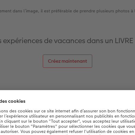
ent dans l’image, il est préférable de prendre plusieurs photos à la
es expériences de vacances dans un LIV
Créez maintenant
ille et vos amis à des activités ludiques dans l’eau. Immortal
te, saute et nage dans les vagues. Vous obtiendrez ainsi de
giques, pleines de gaieté et de bonheur. Plus le mouvement 
, plus le temps d’exposition doit être court. Les smartphone
e niveau lors d’une journée ensoleillée. Sur votre grand app