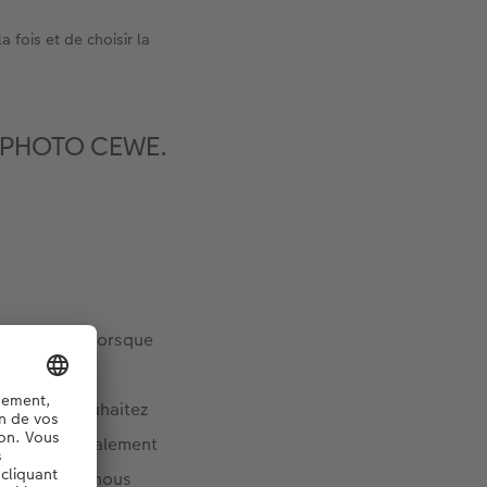
 fois et de choisir la
RE PHOTO CEWE.
isez la joie lorsque
s photos
que vous souhaitez
s n’ont généralement
areil photo, nous