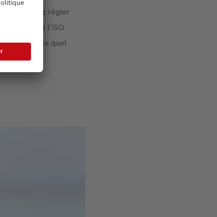
, vous pouvez régler
ouverture et l’ISO.
près n’importe quel