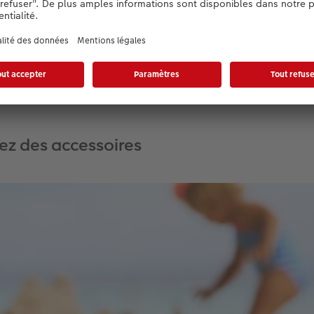
e mode « S » ou « Tv » (selon le fabricant de l’appareil). Ici
 très ciblée et l’appareil photo détermine automatiquement l’
osition de 1/500 de seconde, il est possible de figer à peu 
.
isez des accessoires