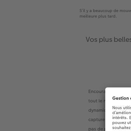
S’il y a beaucoup de mouvem
meilleure plus tard.
Vos plus bell
Encouragez votre fam
tout le monde barbo
dynamiques et éner
capturer est rapide
pas de problème à c